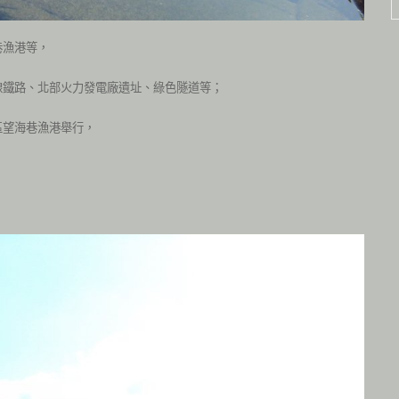
巷漁港等，
線鐵路、北部火力發電廠遺址、綠色隧道等；
區望海巷漁港舉行，