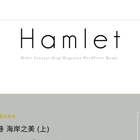
遊山玩水
 海岸之美 (上)