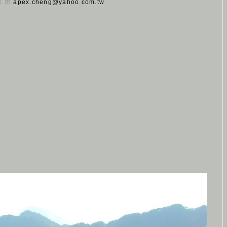
 日 由
apex.cheng@yahoo.com.tw