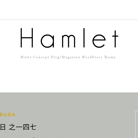
遊山玩水
日 之一四七