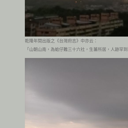
乾隆年間出版之《台灣府志》中亦云：
「山朝山南，為蛤仔難三十六社，生蕃所居，人跡罕到