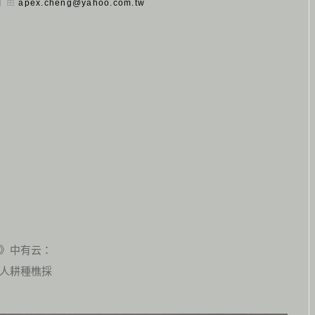
 日 由
apex.cheng@yahoo.com.tw
》中有云：
人耕種樵採