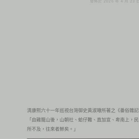
發佈於 2026 年 4 月 23
清康熙六十一年巡視台灣御史黃淑璥所著之《番俗雜記
「由雞籠山後，山朝社、蛤仔難、直加宣、卑南上，民
所不及，往來者鮮矣。」