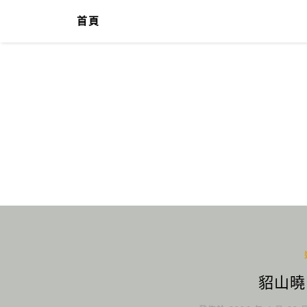
首頁
貂山曉