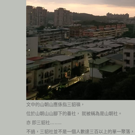
文中的山朝山應係指三貂嶺，
位於山朝山山腳下的番社， 就被稱為是山朝社。
亦 即三貂社……..
不過，三貂社並不是一個人數達三百以上的單一聚落，