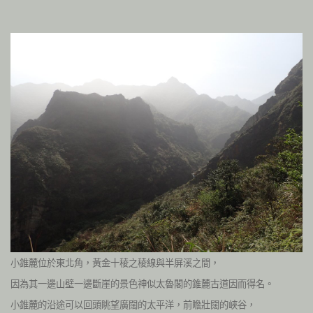
小錐麓位於東北角，黃金十稜之稜線與半屏溪之間，
因為其一邊山壁一邊斷崖的景色神似太魯閣的錐麓古道因而得名。
小錐麓的沿途可以回頭眺望廣闊的太平洋，前瞻壯闊的峽谷，