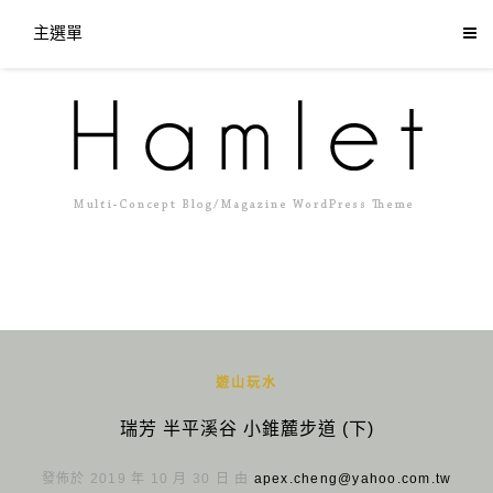
主選單
遊山玩水
瑞芳 半平溪谷 小錐麓步道 (下)
發佈於 2019 年 10 月 30 日 由
apex.cheng@yahoo.com.tw