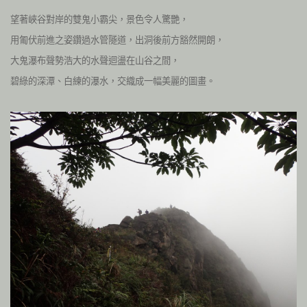
望著峽谷對岸的雙鬼小霸尖，景色令人驚艷，
用匍伏前進之姿鑽過水管隧道，出洞後前方豁然開朗，
大鬼瀑布聲勢浩大的水聲迴盪在山谷之間，
碧綠的深潭、白練的瀑水，交織成一幅美麗的圖畫。