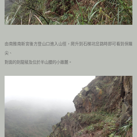
由南雅南新宮後方登山口進入山徑，爬升到石梯坑岔路時即可看到保羅
尖、
對面的劍龍稜及位於半山腰的小錐麓。