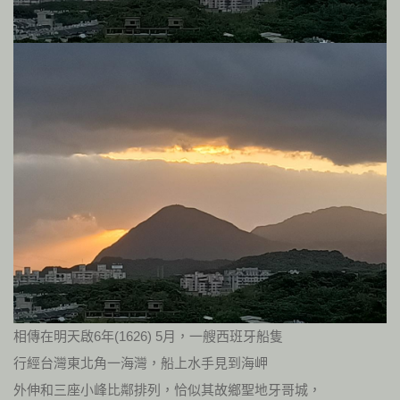
相傳在明天啟6年(1626) 5月，一艘西班牙船隻
行經台灣東北角一海灣，船上水手見到海岬
外伸和三座小峰比鄰排列，恰似其故鄉聖地牙哥城，