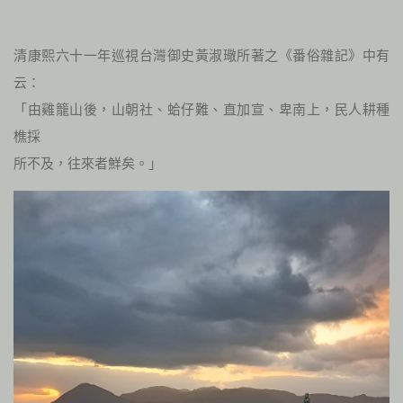
清康熙六十一年巡視台灣御史黃淑璥所著之《番俗雜記》中有
云：
「由雞籠山後，山朝社、蛤仔難、直加宣、卑南上，民人耕種
樵採
所不及，往來者鮮矣。」