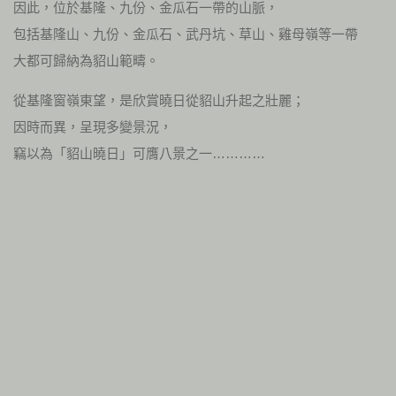
因此，位於基隆、九份、金瓜石一帶的山脈，
包括基隆山、九份、金瓜石、武丹坑、草山、雞母嶺等一帶
大都可歸納為貂山範疇。
從基隆窗嶺東望，是欣賞曉日從貂山升起之壯麗；
因時而異，呈現多變景況，
竊以為「貂山曉日」可膺八景之一…………