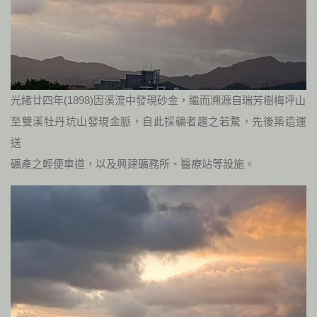
光緒廿四年(1898)因溪流中發現砂金，繼而溯源自瑞芳樹梅坪山
至雙溪牡丹坑山發現金脈，自此採礦者趨之若騖，先後築造運
送
礦產之輕便車道，以及興建礦務所、醫療站等設施。