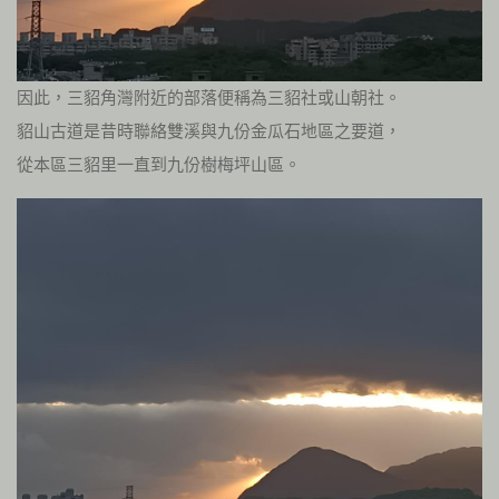
因此，三貂角灣附近的部落便稱為三貂社或山朝社。
貂山古道是昔時聯絡雙溪與九份金瓜石地區之要道，
從本區三貂里一直到九份樹梅坪山區。