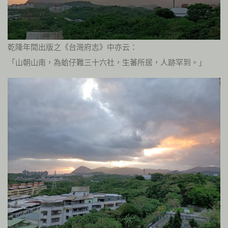
乾隆年間出版之《台灣府志》中亦云：
「山朝山南，為蛤仔難三十六社，生蕃所居，人跡罕到。」