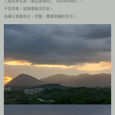
三貂社本名為「基瓦諾灣社」（Kivanowan﹞。
千百年來，該族便居住於此，
過著以漁業為主，狩獵、農業為輔的生活。