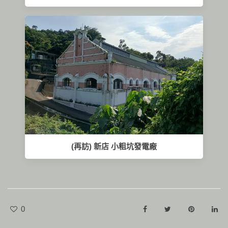
(再訪) 新店 小粗坑發電廠
0