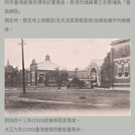
同年臺灣總督府擇地於覆鼎金，即清代總鎮署之右營埔為「臺
南病院」
預定地，預定地上原觀音(先天派菜堂報恩堂)及媽祖廟宇均被徵
收。
明治四十三年(1910)前後新院舍落成。
大正九年(1920)臺灣總督府劃設臺南州，