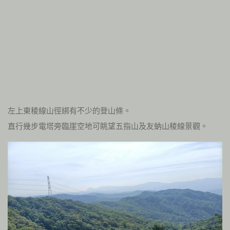
左上東稜線山徑綁有不少的登山條。
直行幾步電塔旁臨崖空地可眺望五指山及友蚋山稜線景觀。