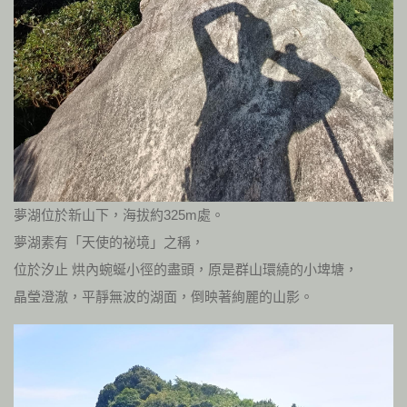
夢湖位於新山下，海拔約325m處。
夢湖素有「天使的祕境」之稱，
位於汐止 烘內蜿蜒小徑的盡頭，原是群山環繞的小埤塘，
晶瑩澄澈，平靜無波的湖面，倒映著絢麗的山影。