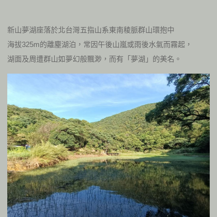
新山夢湖座落於北台灣五指山系東南稜脈群山環抱中
海拔325m的離塵湖泊，常因午後山嵐或雨後水氣而霧起，
湖面及周遭群山如夢幻般飄渺，而有「夢湖」的美名。