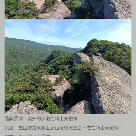
離開夢湖，爬升的步道往新山東稜線。
叉路，左山腰路斜爬上新山稜線展望台，右往新山東稜線。