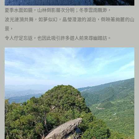
夏季水面如鏡，山林倒影層次分明；冬季雲雨飄渺，
波光漣漪共舞，如夢似幻，晶瑩澄澈的湖泊，倒映著絢麗的山
景，
令人佇足忘返，也因此吸引許多遊人前來尋幽踏訪。