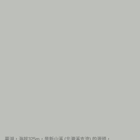
夢湖，海拔325m，是新山溪 (北港溪支流) 的源頭，