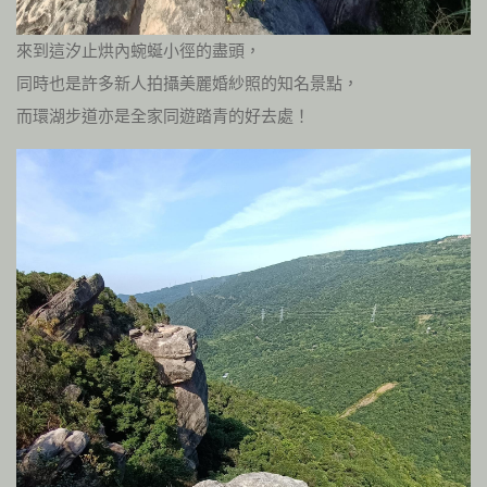
來到這汐止烘內蜿蜒小徑的盡頭，
同時也是許多新人拍攝美麗婚紗照的知名景點，
而環湖步道亦是全家同遊踏青的好去處！