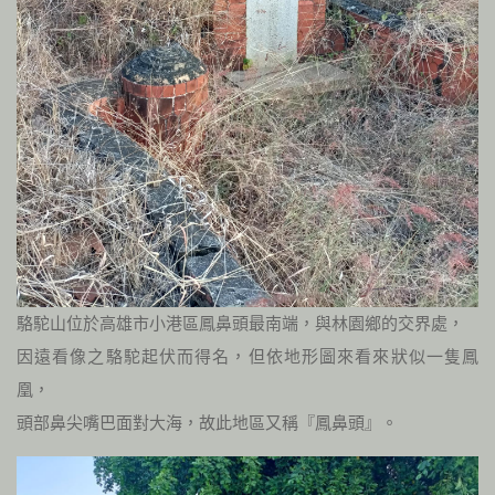
駱駝山位於高雄市小港區鳳鼻頭最南端，與林園鄉的交界處，
因遠看像之駱駝起伏而得名，但依地形圖來看來狀似一隻鳳
凰，
頭部鼻尖嘴巴面對大海，故此地區又稱『鳳鼻頭』。