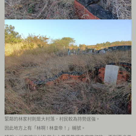
緊鄰的林家村則是大村落，村民較為持勢逞強。
因此地方上有「林啊 ! 林皇帝！」稱號。