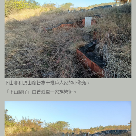
下山腳和頂山腳皆為十幾戶人家的小聚落，
「下山腳仔」由曾姓單一家族繁衍。