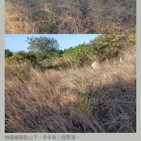
林園鄉駱駝山下，早年有三個聚落。