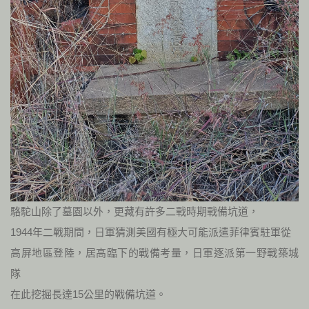
駱駝山除了墓園以外，更藏有許多二戰時期戰備坑道，
1944年二戰期間，日軍猜測美國有極大可能派遣菲律賓駐軍從
高屏地區登陸，居高臨下的戰備考量，日軍逐派第一野戰築城
隊
在此挖掘長達15公里的戰備坑道。