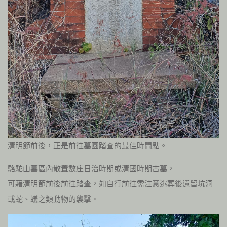
清明節前後，正是前往墓園踏查的最佳時間點。
駱駝山墓區內散置數座日治時期或清國時期古墓，
可藉清明節前後前往踏查，如自行前往需注意遷葬後遺留坑洞
或蛇、蟻之類動物的襲擊。