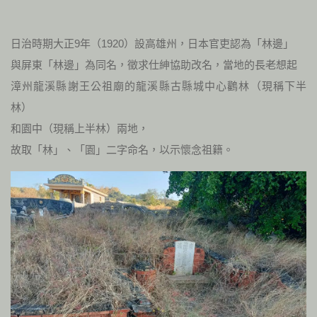
日治時期大正9年（1920）設高雄州，日本官吏認為「林邊」
與屏東「林邊」為同名，徵求仕紳協助改名，當地的長老想起
漳州龍溪縣謝王公祖廟的龍溪縣古縣城中心鸛林（現稱下半
林）
和園中（現稱上半林）兩地，
故取「林」、「園」二字命名，以示懷念祖籍。