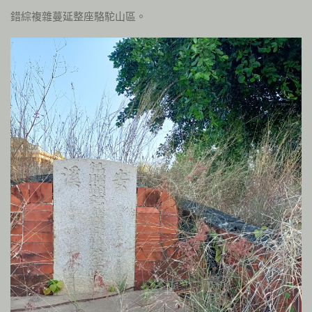
錯綜複雜蔓延整座駱駝山區。