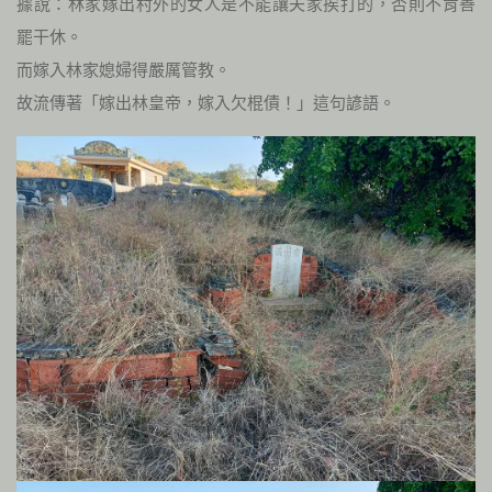
據說：林家嫁出村外的女人是不能讓夫家挨打的，否則不肯善
罷干休。
而嫁入林家媳婦得嚴厲管教。
故流傳著「嫁出林皇帝，嫁入欠棍債！」這句諺語。