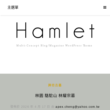
主選單
牌坊古墓
林園 駱駝山 林耀宗墓
發佈於 2026 年 4 月 17 日 由
apex.cheng@yahoo.com.tw