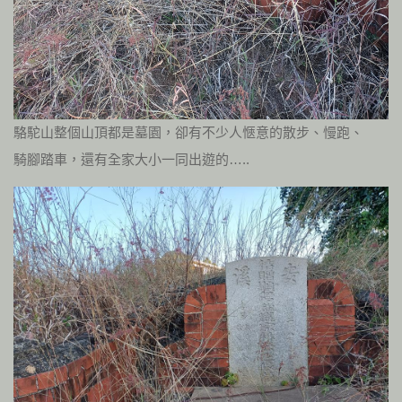
駱駝山整個山頂都是墓園，卻有不少人愜意的散步、慢跑、
騎腳踏車，還有全家大小一同出遊的…..