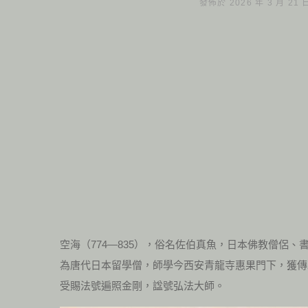
發佈於 2026 年 3 月 21
空海（774—835），俗名佐伯真魚，日本佛教僧侶、
為唐代日本留學僧，師學今西安青龍寺惠果門下，獲傳
受賜法號遍照金剛，諡號弘法大師。