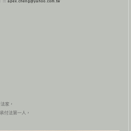
 日 由
apex.cheng@yahoo.com.tw
書法家，
承付法第一人，