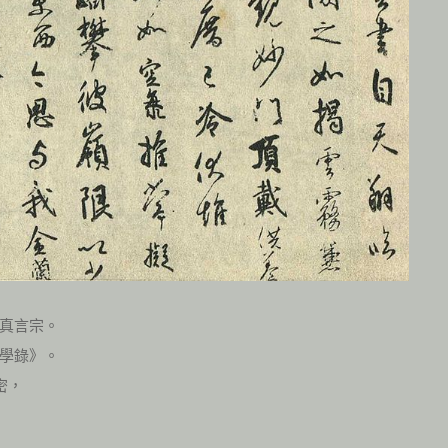
真言宗。
學錄》。
密，