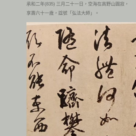
承和二年(835) 三月二十一日，空海在高野山圓寂，
享壽六十一歲，諡號「弘法大師」。