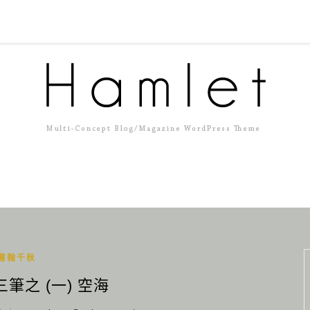
書翰千秋
筆之 (一) 空海