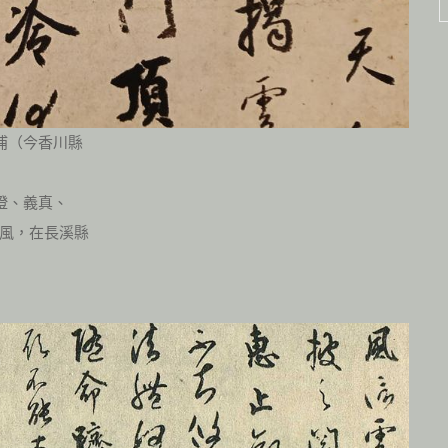
浦（今香川縣
澄、義真、
風，在長溪縣