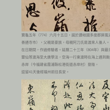
寶龜五年（774）六月十五日，誕於讚岐國多度郡屏風
善通寺市），父親是豪族，母親阿刀氏是渡來人後人。
在日期間，作過修驗者。延曆二十三年（804年）與最
靈仙等渡海至大唐學法，空海一行東渡時在海上遇到颱
赤岸（今福建省霞浦縣松港街道赤岸村）登陸，
逗留41天後經福州前往長安。