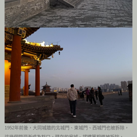
1952年前後，大同城牆的北城門、東城門、西城門也被拆除，
這幾個門洞漸成為豁口，殘存的瓮城、望樓等相繼被拆除，