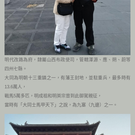
明代改路為府，隸屬山西布政使司，管轄渾源、應、朔、蔚等
四州七縣。
大同為明朝十三重鎮之一，有藩王封地，並駐重兵，最多時有
13.6萬人，
戰馬5萬多匹，明成祖和明英宗曾到此御駕親征，
當時有「大同士馬甲天下」之說，為九塞（九邊）之一。