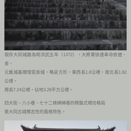
現存大同城牆為明洪武五年（1372），大將軍徐達奉命依遼、
金、
元舊城基礎增筑新城，略呈方形，東西長1.8公裡，南北長1.82
公裡，
周長7.24公裡，佔地3.28平方公裡。
四大街、八小巷、七十二條綿綿巷的棋盤式裡坊格局
是大同古城標志性的風格特色。