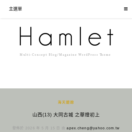
主選單
海天遊踪
山西(13) 大同古城 之華燈初上
發佈於 2026 年 5 月 15 日 由
apex.cheng@yahoo.com.tw