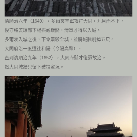
清順治六年（1649），多爾袞率軍攻打大同，九月而不下，
後守將姜瓖部下楊振威叛變，清軍才得以入城。
多爾袞入城之後，下令屠殺全城，並將城牆削掉五尺。
大同府治一度遷往和陽（今陽高縣）。
直到清順治九年（1652），大同府縣才復還故治。
然大同城牆只留下破損窘況。