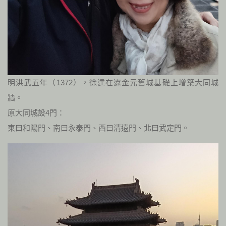
明洪武五年（1372），徐達在遼金元舊城基礎上增築大同城
牆。
原大同城設4門：
東曰和陽門、南曰永泰門、西曰清遠門、北曰武定門。