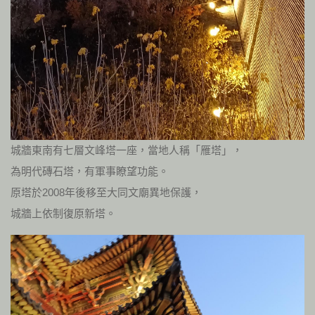
城牆東南有七層文峰塔一座，當地人稱「雁塔」，
為明代磚石塔，有軍事瞭望功能。
原塔於2008年後移至大同文廟異地保護，
城牆上依制復原新塔。