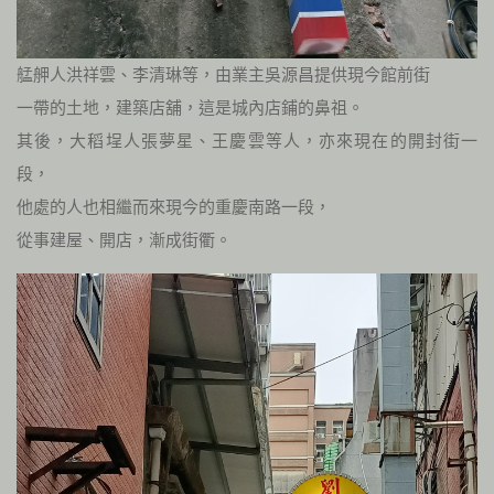
艋舺人洪祥雲、李清琳等，由業主吳源昌提供現今館前街
一帶的土地，建築店舖，這是城內店鋪的鼻祖。
其後，大稻埕人張夢星、王慶雲等人，亦來現在的開封街一
段，
他處的人也相繼而來現今的重慶南路一段，
從事建屋、開店，漸成街衢。