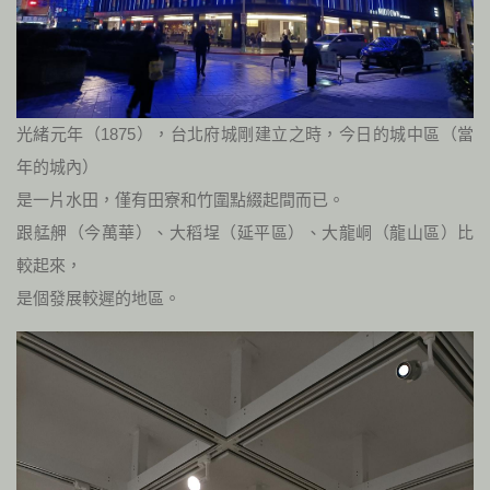
光緒元年（1875），台北府城剛建立之時，今日的城中區（當
年的城內）
是一片水田，僅有田寮和竹圍點綴起間而已。
跟艋舺（今萬華）、大稻埕（延平區）、大龍峒（龍山區）比
較起來，
是個發展較遲的地區。