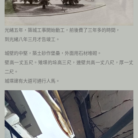
光緒五年，築城工事開始動工，前後費了三年多的時間，
到光緒八年三月才告竣工。
城壁的中堅，築土砂作堡壘，外面用石材堆砌。
壁高一丈五尺。雉堞的垛高三尺，連壁共高一丈八尺，厚一丈
二尺。
城堞建有大道可通行人馬。