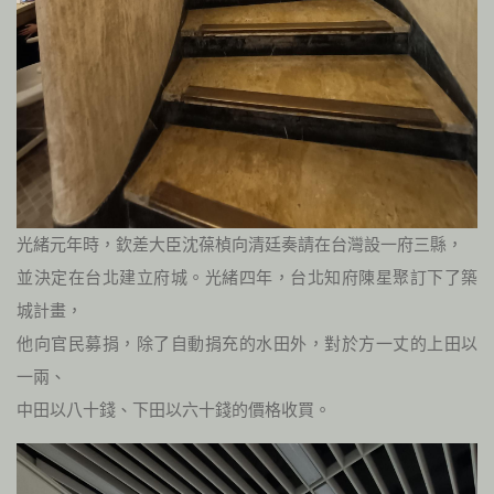
光緒元年時，欽差大臣沈葆楨向清廷奏請在台灣設一府三縣，
並決定在台北建立府城。光緒四年，台北知府陳星聚訂下了築
城計畫，
他向官民募捐，除了自動捐充的水田外，對於方一丈的上田以
一兩、
中田以八十錢、下田以六十錢的價格收買。