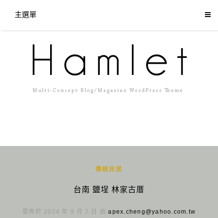
主選單
傳統民居
台南 鹽埕 林家古厝
發佈於 2024 年 9 月 7 日 由
apex.cheng@yahoo.com.tw