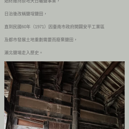
始終維持原地天日曬鹽事業，
日治後改稱鹽埕鹽田，
直到民國60年（1971）因臺南市政府開闢安平工業區
及都市發展土地重劃需要而廢棄鹽田，
瀨北鹽場走入歷史。