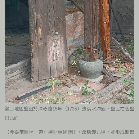
瀨口地區鹽田於清乾隆15年（1735）遭洪水沖毀，鹽民在舊鹽
田北面
（今臺南鹽埕一帶）選址重建鹽田，改稱瀨北場，並形成新聚