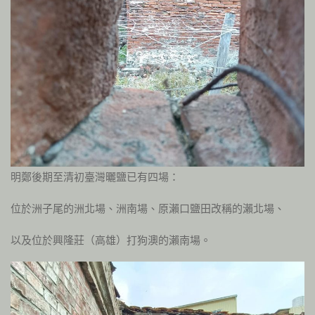
明鄭後期至清初臺灣曬鹽已有四場：
位於洲子尾的洲北場、洲南場、原瀨口鹽田改稱的瀨北場、
以及位於興隆莊（高雄）打狗澳的瀨南場。