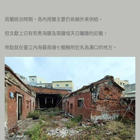
荷蘭統治時期，島內用鹽主要仍依賴外來供給，
但文獻上已有煎煮海鹽及築鹽埕天日曬鹽的記載，
地點就在臺江內海最南端七鯤鯓附近名為瀨口的地方。