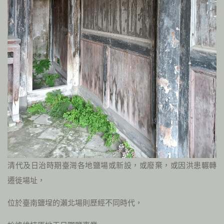
清代及日治時期臺灣各地鹽場或新設，或廢棄，或因洪患輾轉
遷徙場址，
位於臺南鹽埕的瀨北場則歷經不同時代，