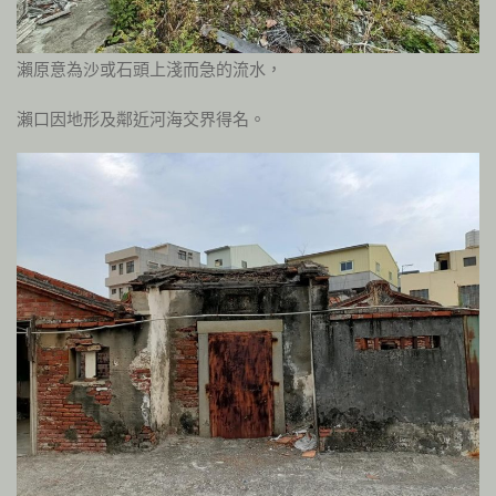
瀨原意為沙或石頭上淺而急的流水，
瀨口因地形及鄰近河海交界得名。