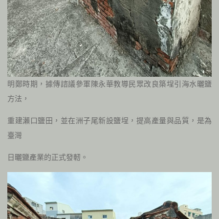
明鄭時期，據傳諮議參軍陳永華教導民眾改良築埕引海水曬鹽
方法，
重建瀨口鹽田，並在洲子尾新設鹽埕，提高產量與品質，是為
臺灣
日曬鹽產業的正式發軔。