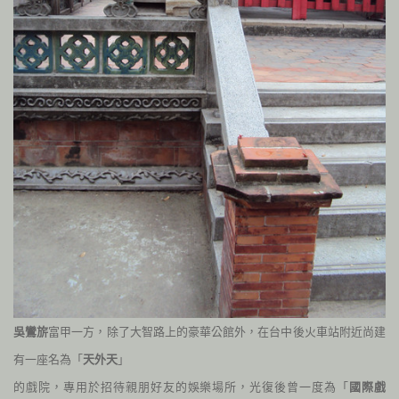
吳鸞旂
富甲一方，除了大智路上的豪華公館外，在台中
後火車站附近尚建
有一座名為「
天外天
」
的戲院，專用於招待親朋好友的娛樂場所，光復後曾一度為「
國際戲