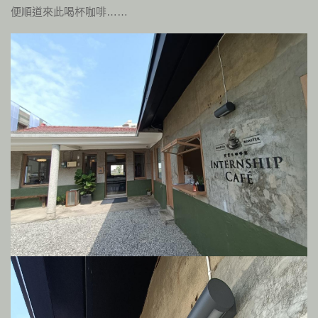
便順道來此喝杯咖啡……