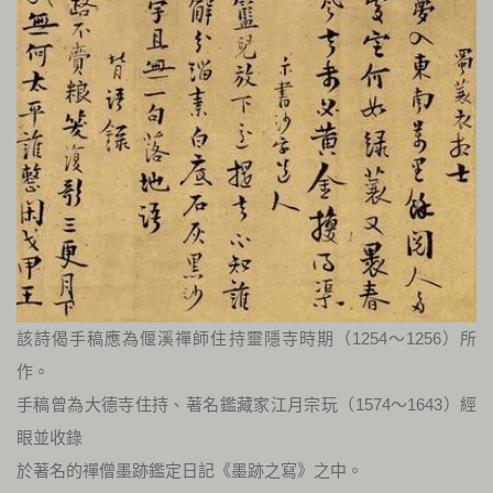
該詩偈手稿應為偃溪禪師住持靈隱寺時期（1254～1256）所
作。
手稿曾為大德寺住持、著名鑑藏家江月宗玩（1574～1643）經
眼並收錄
於著名的禪僧墨跡鑑定日記《墨跡之寫》之中。