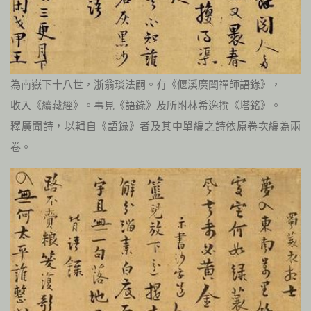
為南嶽下十八世，浙翁琰法嗣。有《偃溪廣聞禪師語錄》，
收入《續藏經》。事見《語錄》及所附林希逸撰《塔銘》。
釋廣聞詩，以輯自《語錄》者及其中單編之詩依原卷次編為兩
卷。