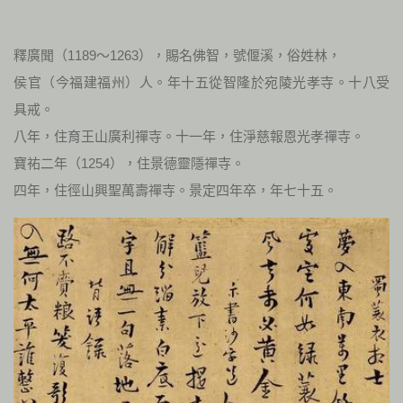
釋廣聞（1189～1263），賜名佛智，號偃溪，俗姓林，
侯官（今福建福州）人。年十五從智隆於宛陵光孝寺。十八受
具戒。
八年，住育王山廣利禪寺。十一年，住淨慈報恩光孝禪寺。
寶祐二年（1254），住景德靈隱禪寺。
四年，住徑山興聖萬壽禪寺。景定四年卒，年七十五。