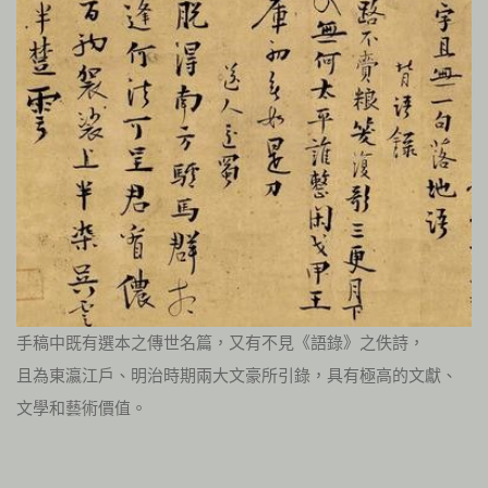
手稿中既有選本之傳世名篇，又有不見《語錄》之佚詩，
且為東瀛江戶、明治時期兩大文豪所引錄，具有極高的文獻、
文學和藝術價值。