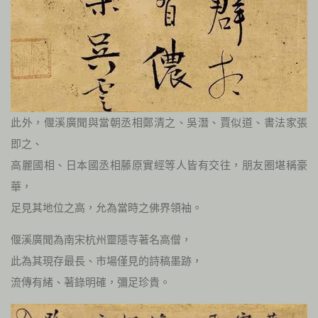
此外，偃溪廣聞與當朝丞相鄭清之、吳潛、賈似道、書法家張
即之、
高麗國相、日本國丞相藤原實經等人皆有交往，朋友圈堪稱豪
華，
足見其地位之高，允為當時之佛界領袖。
偃溪廣聞為南宋杭州靈隱寺著名高僧，
此為其現存最長、市場僅見的詩稿墨跡，
流傳有緒、著錄明確，彌足珍貴。