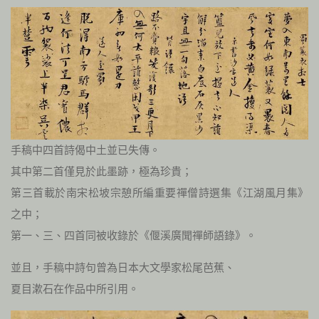
手稿中四首詩偈中土並已失傳。
其中第二首僅見於此墨跡，極為珍貴；
第三首載於南宋松坡宗憩所編重要禪僧詩選集《江湖風月集》
之中；
第一、三、四首同被收錄於《偃溪廣聞禪師語錄》。
並且，手稿中詩句曾為日本大文學家松尾芭蕉、
夏目漱石在作品中所引用。