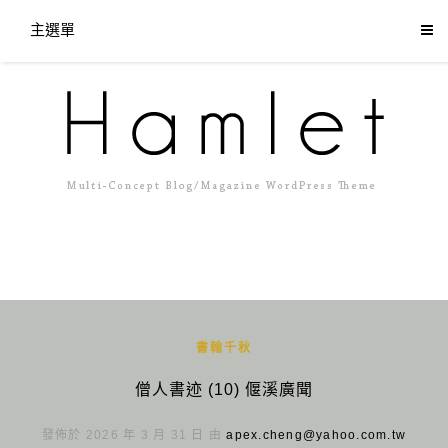
主選單
書翰千秋
僧人書迹 (10) 偃溪廣聞
發佈於 2026 年 3 月 31 日 由
apex.cheng@yahoo.com.tw