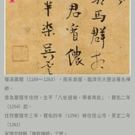
偃溪廣聞（1189～1263），南宋高僧、臨濟宗大慧派著名禪
師，
曾為靈隱寺住持。生平「八坐道場，學者奔赴」，寶佑二年
（1254）起，
住持靈隱寺三年，寶佑四年（1256）移住徑山寺，景定二年
（1261）
宋理宗特賜「佛智禪師」之號。