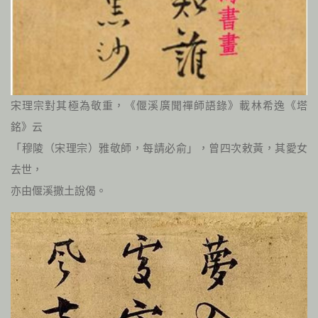
宋理宗對其極為敬重，《偃溪廣聞禪師語錄》載林希逸《塔
銘》云
「穆陵（宋理宗）雅敬師，每請必俞」，曾四次敕黃，其愛女
去世，
亦由偃溪撒土說偈。