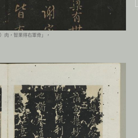
）肉，智果得右軍骨」，