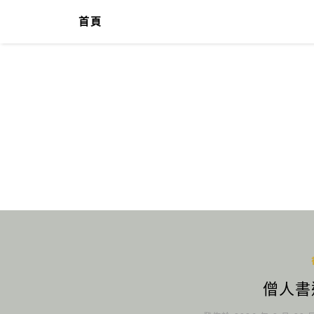
首頁
僧人書迹