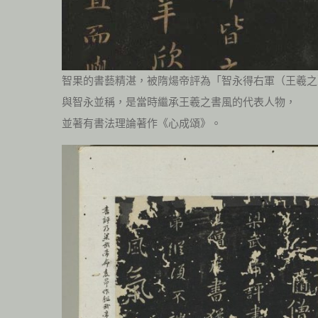
智果的書藝精湛，被隋煬帝評為「智永得右軍（王羲之
與智永並稱，是當時繼承王羲之書風的代表人物，
並著有書法理論著作《心成頌》。