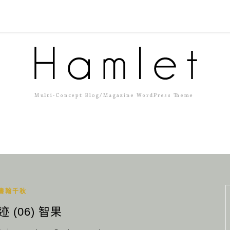
書翰千秋
 (06) 智果