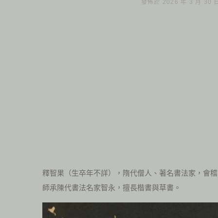
發佈於 2026 年 3 月 30
釋智果（生卒年不詳），隋代僧人、著名書法家，會稽
師承陳代書法名家智永，擅長楷書與草書。