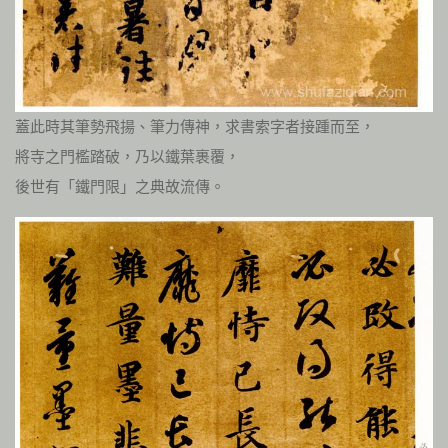
蓋此時其筆勢飛揚、筆力傳神，求書索字者接踵而至，
將寺之門檻踏破，乃以鐵葉裹覆，
後世有「鐵門限」之典故流傳。