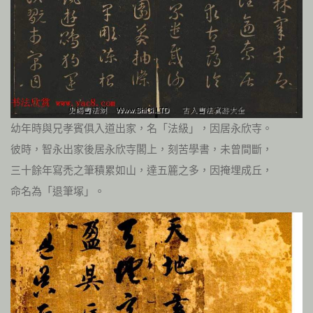
幼年時與兄孝賓俱入道出家，名「法級」，因居永欣寺。
彼時，智永出家後居永欣寺閣上，刻苦學書，未曾間斷，
三十餘年寫禿之筆積累如山，達五簏之多，因掩埋成丘，
命名為「退筆塚」。