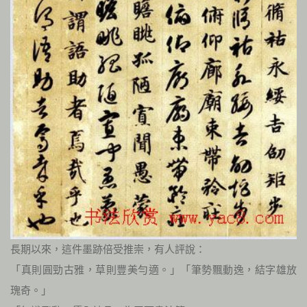
長期以來，這件墨跡倍受推崇，有人評說：
「真則圓勁古雅，草則豐美勻適。」「筆勢飄動逸，結字雄放
瑰奇。」