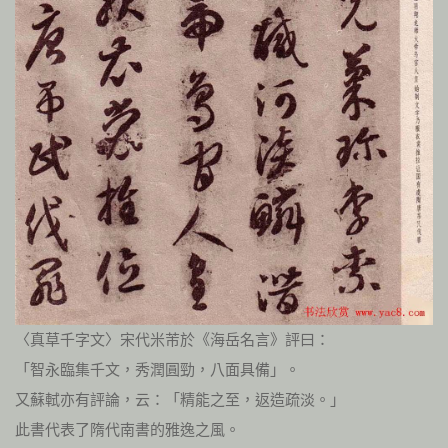
〈真草千字文〉宋代米芾於《海岳名言》評曰：
「智永臨集千文，秀潤圓勁，八面具備」。
又蘇軾亦有評論，云：「精能之至，返造疏淡。」
此書代表了隋代南書的雅逸之風。