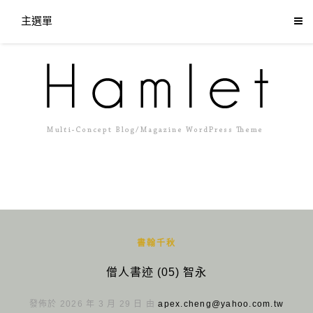
主選單
書翰千秋
僧人書迹 (05) 智永
發佈於 2026 年 3 月 29 日 由
apex.cheng@yahoo.com.tw