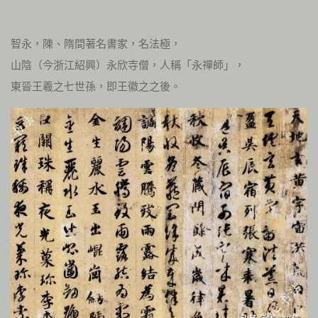
智永，陳、隋間著名書家，名法極，
山陰（今浙江紹興）永欣寺僧，人稱「永禪師」，
東晉王羲之七世孫，即王徽之之後。