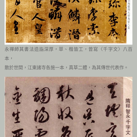
永禪師其書法造詣深厚，草、楷皆工，曾寫〈千字文〉八百
本，
散於世間，江東諸寺各施一本，真草二體，為其傳世代表作。