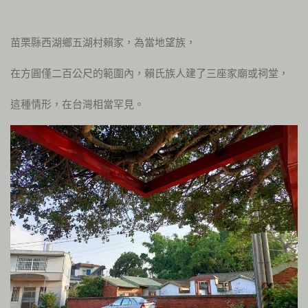
苗栗縣西湖鄉五湖村賴家，為當地望族，
在方圓僅二百公尺的範圍內，賴氏族人建了三座家廟或祠堂，
這種情形，在台灣相當罕見。