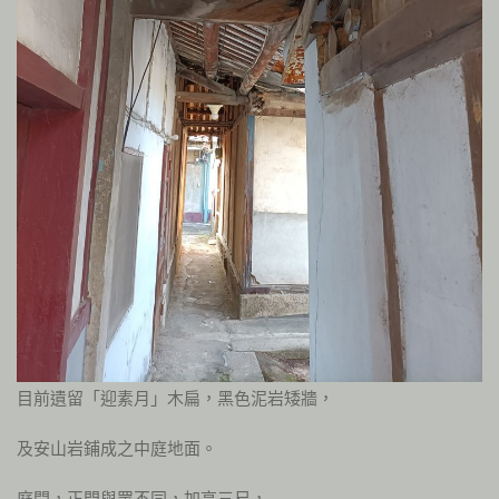
目前遺留「迎素月」木扁，黑色泥岩矮牆，
及安山岩鋪成之中庭地面。
庭間，正門與眾不同，加高三尺，