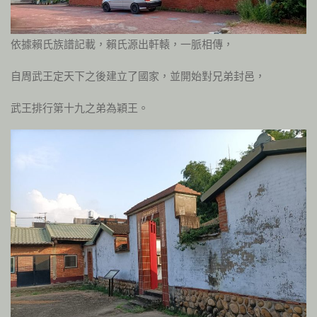
依據賴氏族譜記載，賴氏源出軒轅，一脈相傳，
自周武王定天下之後建立了國家，並開始對兄弟封邑，
武王排行第十九之弟為穎王。