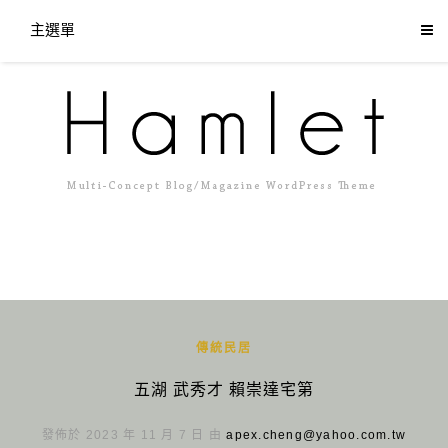
主選單
傳統民居
五湖 武秀才 賴崇達宅第
發佈於 2023 年 11 月 7 日 由
apex.cheng@yahoo.com.tw