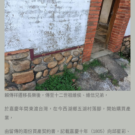
賴傳祥遷移長樂後，傳至十二世祖維侯、維信兄弟，
於嘉慶年間東渡台灣，在今西湖鄉五湖村落腳，開始購買產
業，
由留傳的兩份買產契約書，記載嘉慶十年（1805）向邱星彩、