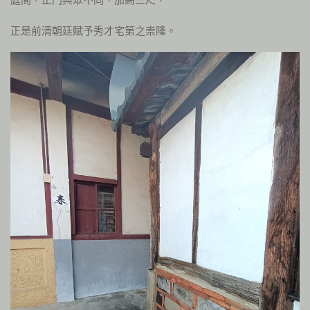
正是前清朝廷賦予秀才宅第之崇隆。