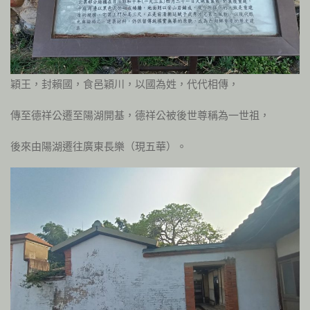
穎王，封賴國，食邑穎川，以國為姓，代代相傳，
傳至德祥公遷至陽湖開基，德祥公被後世尊稱為一世祖，
後來由陽湖遷往廣東長樂（現五華）。