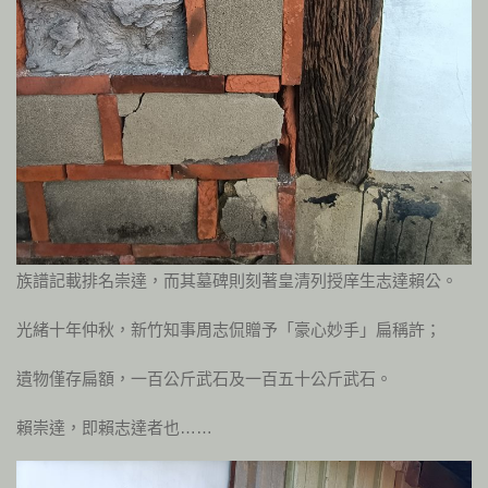
族譜記載排名崇達，而其墓碑則刻著皇清列授庠生志達賴公。
光緒十年仲秋，新竹知事周志侃贈予「豪心妙手」扁稱許；
遺物僅存扁額，一百公斤武石及一百五十公斤武石。
賴崇達，即賴志達者也……