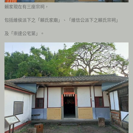
賴家現在有三座宗祠，
包括維侯派下之「賴氏家廟」、「維信公派下之賴氏宗祠」
及「崇達公宅第」。