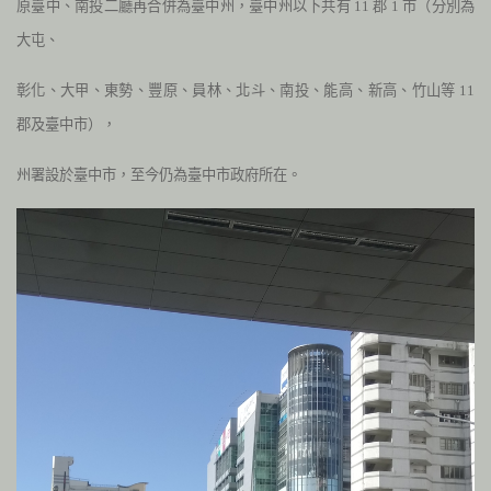
原臺中、南投二廳再合併為臺中州，臺中州以下共有
11
郡
1
市（分別為
大屯、
彰化、大甲、東勢、豐原、員林、北斗、南投、能高、新高、竹山等
11
郡及臺中市），
州署設於臺中市，至今仍為臺中市政府所在。