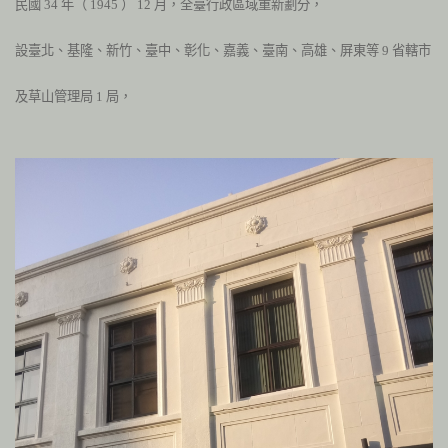
民國
34
年（
1945
）
12
月，全臺行政區域重新劃分，
設臺北、基隆、新竹、臺中、彰化、嘉義、臺南、高雄、屏東等
9
省轄市
及草山管理局
1
局，