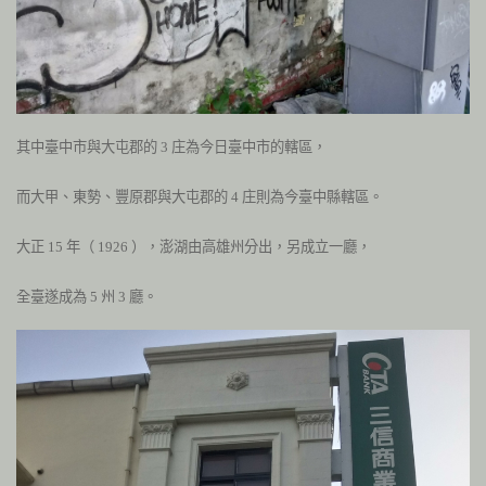
其中臺中市與大屯郡的
3
庄為今日臺中市的轄區，
而大甲、東勢、豐原郡與大屯郡的
4
庄則為今臺中縣轄區。
大正
15
年（
1926
），澎湖由高雄州分出，另成立一廳，
全臺遂成為
5
州
3
廳。