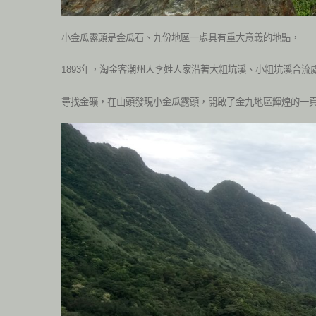
小金瓜露頭是金瓜石、九份地區一處具有重大意義的地點，
年，淘金客潮州人李姓人家沿著大粗坑溪、小粗坑溪合流
1893
尋找金礦，在山頭發現小金瓜露頭，開啟了金九地區輝煌的一