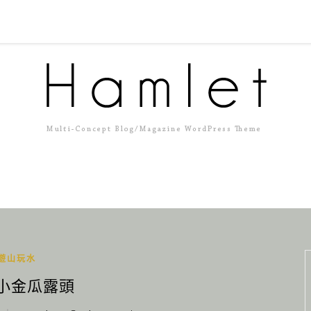
遊山玩水
 小金瓜露頭