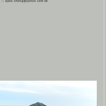
日 由
apex.cheng@yahoo.com.tw