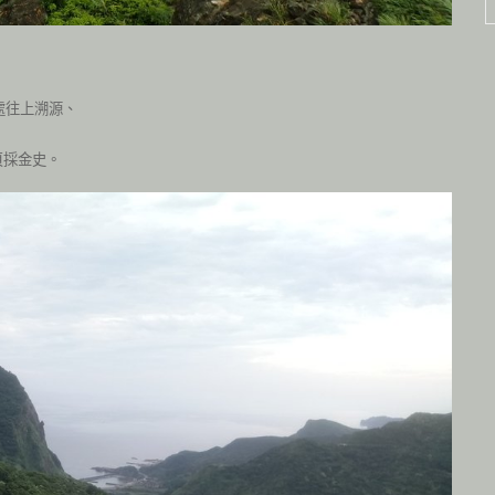
處往上溯源、
頁採金史。