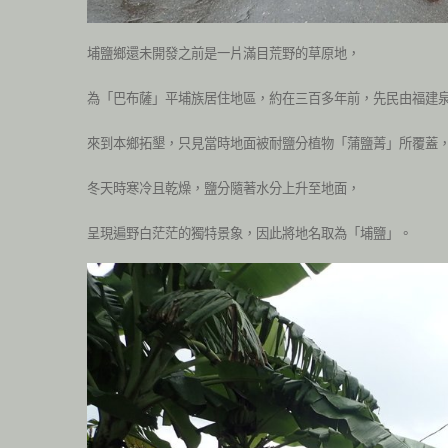
埔鹽鄉還未開發之前是一片滿目荒野的草原地，
為「巴布薩」平埔族居住地區，約在三百多年前，先民由福建
來到本鄉拓墾，只見當時地面被耐鹽分植物「蒲鹽菁」所覆蓋
冬天時寒冷且乾燥，鹽分隨著水分上升至地面，
呈現遍野白茫茫的獨特景象，因此將地名取為「埔鹽」。