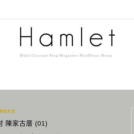
傳統民居
 陳家古厝 (01)