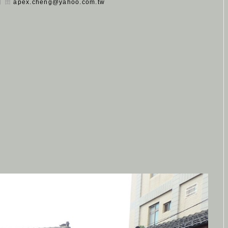
 日 由
apex.cheng@yahoo.com.tw