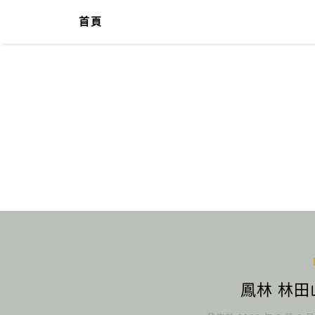
首頁
鳳林 林