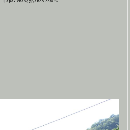
日 由
apex.cheng@yahoo.com.tw