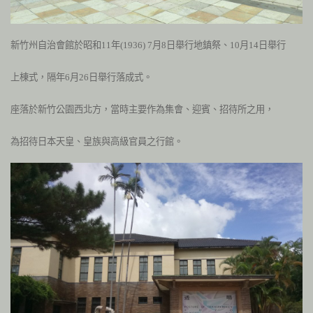
新竹州自治會館於昭和
11
年(1936)
7
月
8
日舉行地鎮祭、
10
月
14
日舉行
上棟式，隔年
6
月
26
日舉行落成式。
座落於新竹公園西北方，當時主要作為集會、迎賓、招待所之用，
為招待日本天皇、皇族與高級官員之行館。