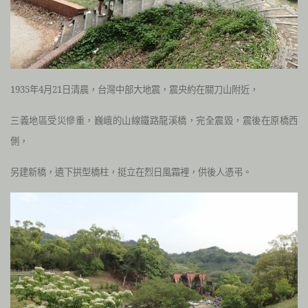
1935年4月21日清晨，台灣中部大地震，震央約在關刀山附近，
三義地區受災慘重，巍峨的山線鐵路龍溪橋，完全震毀，震後在原橋西
側，
另建新橋，遺下拱型橋柱，挺立在烈日風霜裡，供後人憑弔。