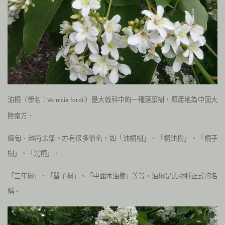
油桐（學名：
）是大戟科中的一種落葉樹
，原產地為中國大
Vernicia fordii
陸南方、
緬甸、越南北部。亦有很多俗名，如「油桐樹」、「桐油樹」、「桐子
樹」、「光桐」
、
「三年桐」、「罌子桐」、「中國木油樹」等等
，油桐是此物種正式的名
稱。