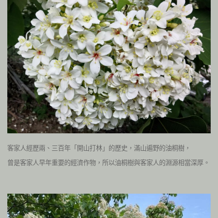
客家人經歷兩、三百年「開山打林」的歷史，滿山遍野的油桐樹，
曾是客家人早年重要的經濟作物，所以油桐樹與客家人的淵源相當深厚。