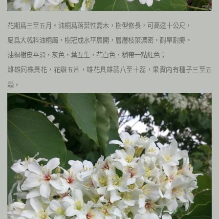
花期爲三至五月。油桐爲落葉性喬木，樹型修長，可高達十公尺，
屬爲大戟科油桐屬，樹冠成水平展開，層層枝葉濃密，耐旱耐瘠。
油桐樹皮平滑，灰色，葉互生，花白色、稍帶一點紅色；
雌雄同株異花，花瓣五片，雄花具雄蕊八至十蕊，果實内有種子三至五
顆。