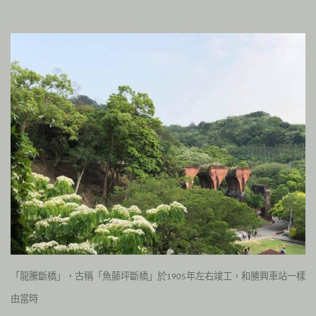
「龍騰斷橋」，古稱「魚藤坪斷橋」於
年左右竣工，和勝興車站一樣
1905
由當時