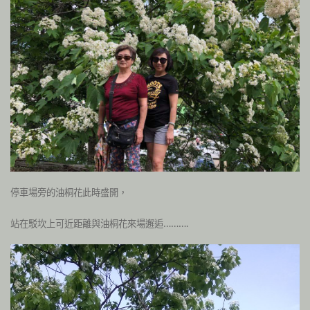
停車場旁的油桐花此時盛開，
站在駁坎上可近距離與油桐花來場邂逅……….