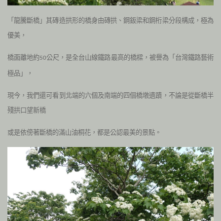
「龍騰斷橋」其磚造拱形的橋身由磚拱、鋼鈑梁和鋼桁梁分段構成，極為
優美，
橋面離地約
公尺，是全台山線鐵路最高的橋樑，被譽為「台灣鐵路藝術
50
極品」，
現今，我們還可看到北端的六個及南端的四個橋墩遺蹟，不論是從斷橋半
殘拱口望新橋
或是依傍著斷橋的滿山油桐花，都是公認最美的景點。