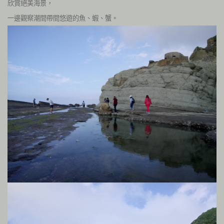
欣賞絕美海景，
一邊觀察潮間帶間悠遊的魚、蝦、蟹。