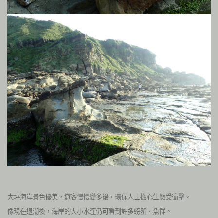
大坪海岸景色優美，遊客慢慢變多後，環保人士擔心生態受衝擊。
像現在退潮後，海岸的大小水漥仍可看到許多螃蟹、魚群。