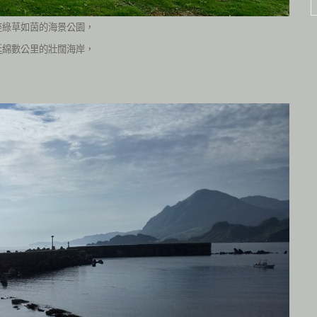
座綠草如茵的海景公園，
延綿數公里的壯闊海岸，