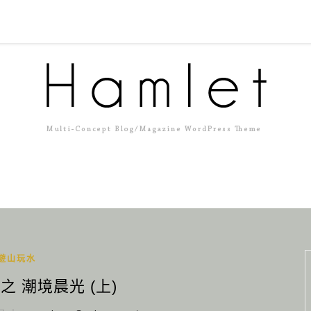
遊山玩水
之 潮境晨光 (上)