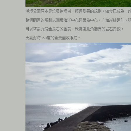
潮境公園
原本是垃圾掩埋場，經過妥善的規劃，如今已成為一
整個園區的規劃以潮境海洋中心建築為中心，向海岸線延伸，
可以望盡九份金瓜石的幽美，欣賞東北角獨有的岩石景觀，
天氣好時
度的全景盡收眼底。
360