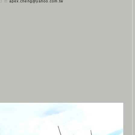
 日 由
apex.cheng@yahoo.com.tw