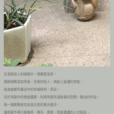
在清爽宜人的綠蔭中，隔著窗泡茶，
靜靜領略混和茶香、花香的怡人，再配上香濃的茶點，
是身處都市叢泥中的幸福時刻。而且，
位於茶館中的敦煌畫廊，利用茶館充滿故事的空間，展出的作品，
每一幅都像是在訴說古老的風光歲月，
讓茶館不再只是喝茶、聊天、賞景，而是濃濃的人文氣息。