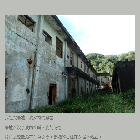
我詛咒廢墟，我又寄情廢墟。
廢墟吞沒了我的企盼，我的記憶。
片片瓦礫散落在荒草之間，斷殘的石柱在夕陽下站立。