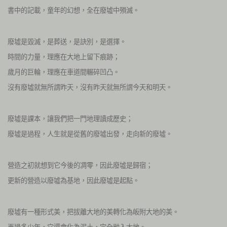
書中的記載，童年的幻想，全在廢墟中殞滅。
廢墟是毀滅，是葬送，是訣別，是選擇。
時間的力量，理應在大地上留下痕跡；
歲月的巨輪，理應在車道間輾碎凹凸。
沒有廢墟就無所謂昨天，沒有昨天就無所謂今天和明天。
廢墟是課本，讓我們把一門地理讀成歷史；
廢墟是過程，人生就是從舊的廢墟出發，走向新的廢墟。
營造之初就想到它今後的凋零，因此廢墟是歸宿；
更新的營造以廢墟為基地，因此廢墟是起點。
廢墟有一種形式美，把拔離大地的美轉化為皈附大地的美。
再過多少年，它還會化為泥土，完全融入大地。