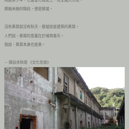
將融未融的階段，便是廢墟。
沒有黃葉就沒有秋天，廢墟就是建築的黃葉。
人們說，黃葉的意義在於哺育春天。
我說，黃葉本身也是美。
擷自余秋雨
《文化苦旅》
—