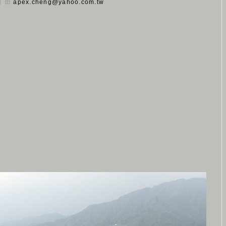
 日 由
apex.cheng@yahoo.com.tw