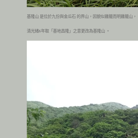
基隆山
是位於九份與金瓜石
的界山，因貌似雞籠而明雞籠山，
清光緒
年取「基地昌隆」之意更改為基隆山
。
6