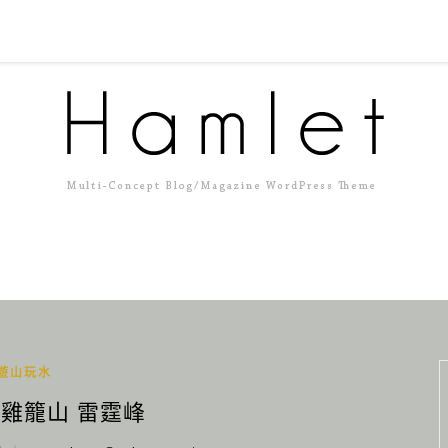
遊山玩水
 雞籠山 雷霆峰