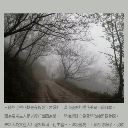
三峽熊空櫻花林是在近幾年才爆紅，滿山盛開的櫻花美景不輸日本。
因為農場主人是以櫻花苗圃為業，一開始還好心免費開放給遊客參觀，
未料因為實在太紅遊客爆增，衍生塞車、垃圾亂扔、上廁所等紛爭，沒收