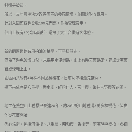
錢還是被駡。
所以，去年農場決定改善園區的參觀環境，並開始酌收費用。
針對入園遊客也會收
元門票，作為管理費用，
100
但山上設有
間臨時廁所，還設了大平台供遊客休憩。
5
新的園區道路有用柏油渣鋪平，可平穩健走，
但為了避免破壞自然，未採用水泥鋪路，山上有時天雨路滑，建議穿著雨
鞋或球鞋上山。
園區內共約有
萬株不同品種櫻花，目前河津櫻最先盛開，
4
接下來依序是八重櫻、香水櫻、紅粉佳人、富士櫻、染井吉野櫻等花開。
地主在熊空山上種櫻已長達
年，約
甲的山地種滿
萬多棵櫻花，皆由
20
20
3
他從花苗開始
悉心培育，包括河津櫻、八重櫻、昭和櫻、香櫻等，隨著時序變換，各個