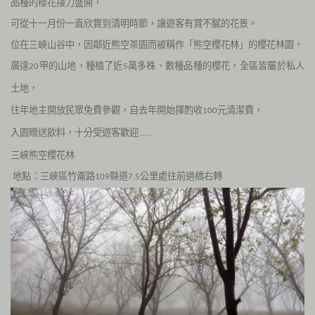
品種的櫻花接力盛開，
可從十一月份一直欣賞到清明時節，讓遊客有賞不膩的花景。
位在三峽山谷中，因鄰近熊空茶園而被稱作「熊空櫻花林」的櫻花林園，
廣達
甲的山地，種植了近
萬多株、數種品種的櫻花，全區皆屬於私人
20
5
土地，
往年地主開放民眾免費參觀，自去年開始擇酌收
元清潔費，
100
入園贈送飲料，十分受遊客歡迎
……
三峽熊空櫻花林
地點：三峽區竹崙路
縣道
公里處往前過橋右轉
109
7.5