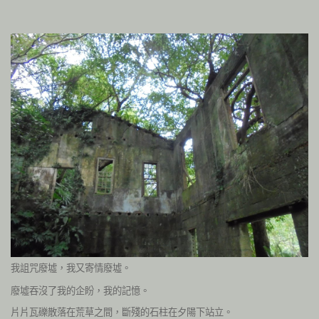
我詛咒廢墟，我又寄情廢墟。
廢墟吞沒了我的企盼，我的記憶。
片片瓦礫散落在荒草之間，斷殘的石柱在夕陽下站立。