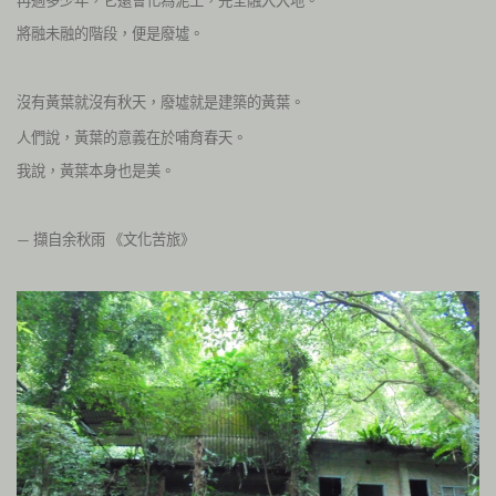
將融未融的階段，便是廢墟。
沒有黃葉就沒有秋天，廢墟就是建築的黃葉。
人們說，黃葉的意義在於哺育春天。
我說，黃葉本身也是美。
擷自余秋雨
《文化苦旅》
—