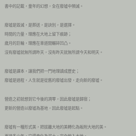
書中的記載，童年的幻想，全在廢墟中殞滅。
廢墟是毀滅，是葬送，是訣別，是選擇。
時間的力量，理應在大地上留下痕跡；
歲月的巨輪，理應在車道間輾碎凹凸。
沒有廢墟就無所謂昨天，沒有昨天就無所謂今天和明天。
廢墟是課本，讓我們把一門地理讀成歷史；
廢墟是過程，人生就是從舊的廢墟出發，走向新的廢墟。
營造之初就想到它今後的凋零，因此廢墟是歸宿；
更新的營造以廢墟為基地，因此廢墟是起點。
廢墟有一種形式美，把拔離大地的美轉化為皈附大地的美。
再過多少年，它還會化為泥土，完全融入大地。