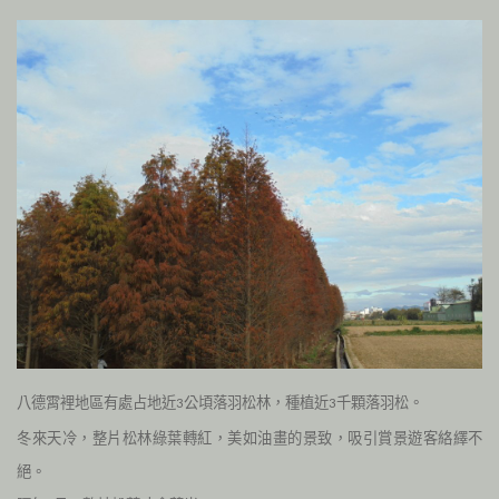
八德霄裡地區有處占地近
公頃落羽松林，種植近
千顆落羽松。
3
3
冬來天冷，整片松林綠葉轉紅，美如油畫的景致，吸引賞景遊客絡繹不
絕。