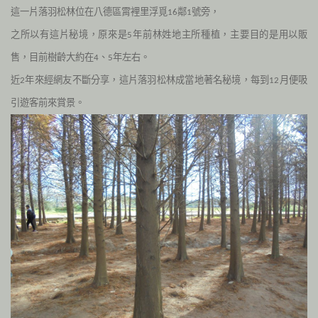
這一片落羽松林位在八德區霄裡里浮覓
鄰
號旁，
16
1
之所以有這片秘境，原來是
年前林姓地主所種植，主要目的是用以販
5
售，目前樹齡大約在
、
年左右。
4
5
近
年來經網友不斷分享，這片落羽松林成當地著名秘境，每到
月便吸
2
12
引遊客前來賞景。