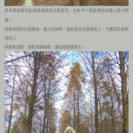
許多情侶會到此與浪漫景致合影留念，也有不少家庭會到此鋪上墊子野
餐。
但當地居民也提醒說，進入松林時，最好是走在硬塊地上，不要踩在鬆軟
泥地上，
除避免滑倒，還能保護樹根，讓松樹健康長大。