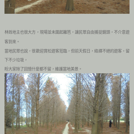
林姓地主也很大方，現場並未圍起籬笆，讓民眾自由捕捉鏡頭，不介意遊
客到來。
當地民眾也說，很歡迎賞松遊客蒞臨，但前天假日，絡繹不絕的遊客，留
下不少垃圾，
盼大家除了回憶什麼都不留，維護當地美景。