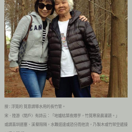
按 : 浮筧的
導水用的長竹管。
筧意謂
宋．陸游〈閉戶〉有詩云：「地爐枯葉夜煨芋，竹筧寒泉晨灌蔬。」
或謂直圳道塞、溪壑阻隔，水難逕達或恐分而他流，乃製木或竹架空遞接