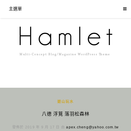
主選單
遊山玩水
八德 浮筧 落羽松森林
發佈於 2019 年 9 月 17 日 由
apex.cheng@yahoo.com.tw