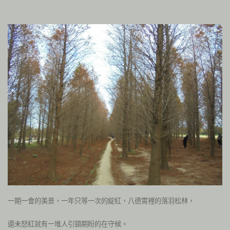
一期一會的美景，一年只等一次的綻紅，八德霄裡的落羽松林，
還未怒紅就有一堆人引頸期盼的在守候。