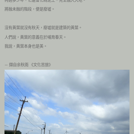
將融未融的階段，便是廢墟。
沒有黃葉就沒有秋天，廢墟就是建築的黃葉。
人們說，黃葉的意義在於哺育春天。
我說，黃葉本身也是美。
擷自余秋雨
《文化苦旅》
—