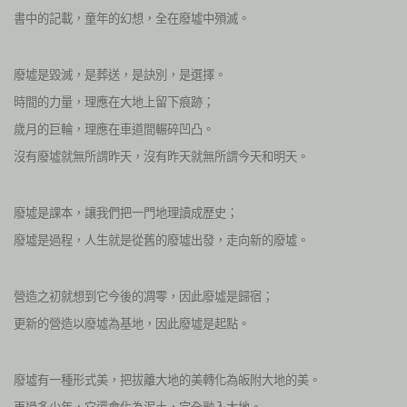
書中的記載，童年的幻想，全在廢墟中殞滅。
廢墟是毀滅，是葬送，是訣別，是選擇。
時間的力量，理應在大地上留下痕跡；
歲月的巨輪，理應在車道間輾碎凹凸。
沒有廢墟就無所謂昨天，沒有昨天就無所謂今天和明天。
廢墟是課本，讓我們把一門地理讀成歷史；
廢墟是過程，人生就是從舊的廢墟出發，走向新的廢墟。
營造之初就想到它今後的凋零，因此廢墟是歸宿；
更新的營造以廢墟為基地，因此廢墟是起點。
廢墟有一種形式美，把拔離大地的美轉化為皈附大地的美。
再過多少年，它還會化為泥土，完全融入大地。