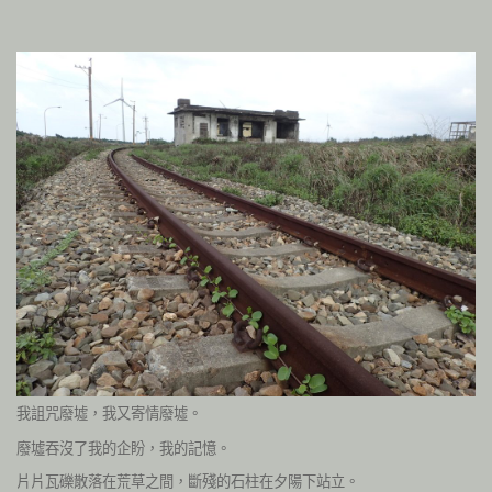
我詛咒廢墟，我又寄情廢墟。
廢墟吞沒了我的企盼，我的記憶。
片片瓦礫散落在荒草之間，斷殘的石柱在夕陽下站立。