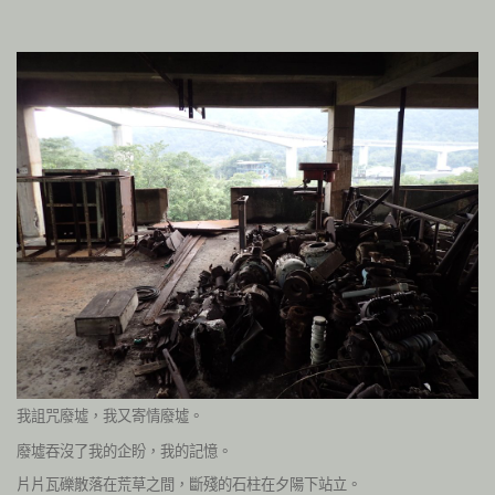
我詛咒廢墟，我又寄情廢墟。
廢墟吞沒了我的企盼，我的記憶。
片片瓦礫散落在荒草之間，斷殘的石柱在夕陽下站立。