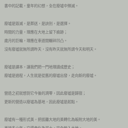
書中的記載，童年的幻想，全在廢墟中殞滅。
廢墟是毀滅，是葬送，是訣別，是選擇。
時間的力量，理應在大地上留下痕跡；
歲月的巨輪，理應在車道間輾碎凹凸。
沒有廢墟就無所謂昨天，沒有昨天就無所謂今天和明天。
廢墟是課本，讓我們把一門地理讀成歷史；
廢墟是過程，人生就是從舊的廢墟出發，走向新的廢墟。
營造之初就想到它今後的凋零，因此廢墟是歸宿；
更新的營造以廢墟為基地，因此廢墟是起點。
廢墟有一種形式美，把拔離大地的美轉化為皈附大地的美。
再過多少年，它還會化為泥土，完全融入大地。