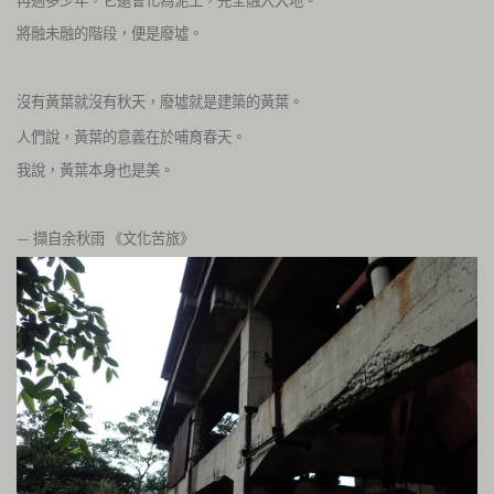
將融未融的階段，便是廢墟。
沒有黃葉就沒有秋天，廢墟就是建築的黃葉。
人們說，黃葉的意義在於哺育春天。
我說，黃葉本身也是美。
擷自余秋雨
《文化苦旅》
—