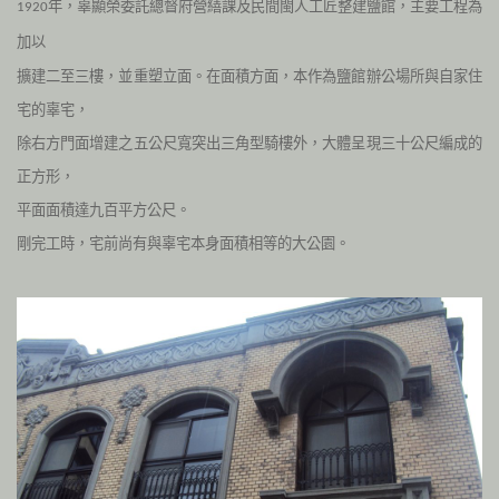
年，辜顯榮委託總督府營繕課及民間閩人工匠整建鹽館，主要工程為
1920
加以
擴建二至三樓，並重塑立面。在面積方面，本作為鹽館辦公場所與自家住
宅的辜宅，
除右方門面增建之五公尺寬突出三角型騎樓外，大體呈現三十公尺編成的
正方形，
平面面積達九百平方公尺。
剛完工時，宅前尚有與辜宅本身面積相等的大公園。