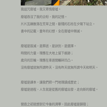
我詛咒廢墟，我又寄情廢墟。
廢墟吞沒了我的企盼，我的記憶。
片片瓦礫散落在荒草之間，斷殘的石柱在夕陽下站立。
書中的記載，童年的幻想，全在廢墟中殞滅。
廢墟是毀滅，是葬送，是訣別，是選擇。
時間的力量，理應在大地上留下痕跡；
歲月的巨輪，理應在車道間輾碎凹凸。
沒有廢墟就無所謂昨天，沒有昨天就無所謂今天和明天。
廢墟是課本，讓我們把一門地理讀成歷史；
廢墟是過程，人生就是從舊的廢墟出發，走向新的廢墟。
營造之初就想到它今後的凋零，因此廢墟是歸宿；