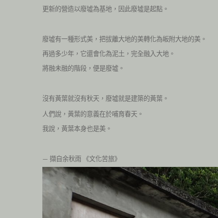
更新的營造以廢墟為基地，因此廢墟是起點。
廢墟有一種形式美，把拔離大地的美轉化為皈附大地的美。
再過多少年，它還會化為泥土，完全融入大地。
將融未融的階段，便是廢墟。
沒有黃葉就沒有秋天，廢墟就是建築的黃葉。
人們說，黃葉的意義在於哺育春天。
我說，黃葉本身也是美。
擷自余秋雨
《文化苦旅》
—