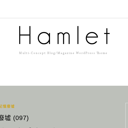
記憶廢墟
墟 (097)