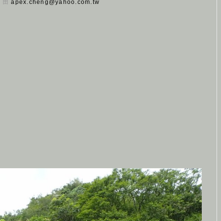
日 由
apex.cheng@yahoo.com.tw