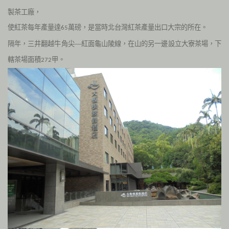
製茶工廠，
使紅茶每年產量達
萬磅，是當時北台灣紅茶產量出口大宗的所在。
65
隔年，三井翻越牛角尖—紅面龜山陵線，在山的另一邊設立大寮茶場，下
轄茶場面積
甲。
272