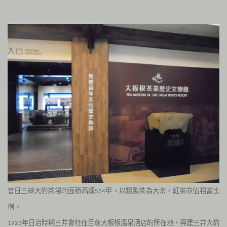
昔日三峽大豹茶場
的面積高達
甲，以粗製茶為大宗，紅茶亦佔相當比
574
例。
年日治時期三井會社在目前大板根溫泉酒店的所在地，興建三井大豹
1923