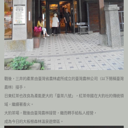
戰後，三井的產業由臺灣省農林處所成立的臺灣農林公司（以下簡稱臺灣
農林）接手，
日東紅茶也改良為產能更大的「臺茶八號」，紅茶帝國在大豹社的傳統領
域，繼續著香火。
大豹茶場，戰後由臺灣農林接管，繼而轉手給私人經營，
成為今日的大板根森林溫泉遊樂區。