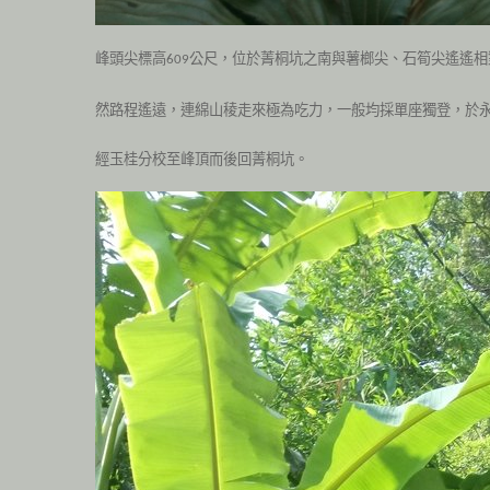
峰頭尖標高
公尺，位於菁桐坑之南與薯榔尖、石筍尖遙遙相
609
然路程遙遠，連綿山稜走來極為吃力，一般均採單座獨登，於
經玉桂分校至峰頂而後回菁桐坑。