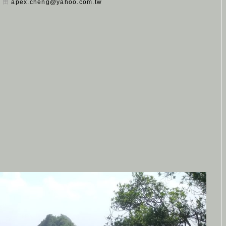
日 由
apex.cheng@yahoo.com.tw