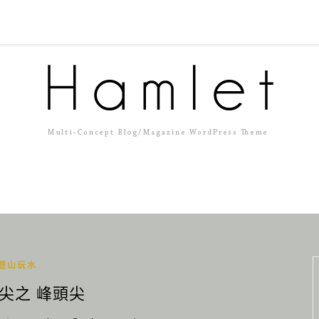
遊山玩水
尖之 峰頭尖