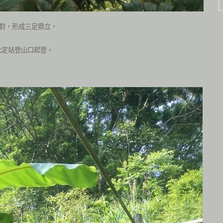
對，形成三足鼎立，
永定站登山口起登，