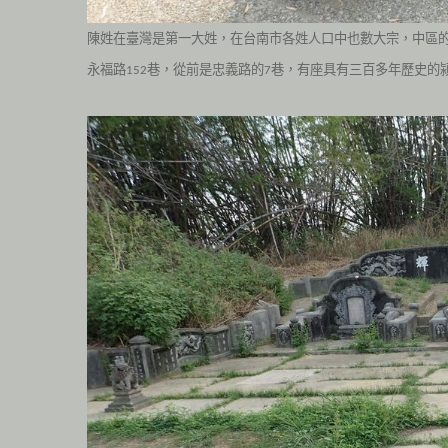
陳姓在臺灣是第一大姓，在台南市各姓人口中也數大宗，中區
永福路
巷，從前是忠義路的
巷，有座具有三百多年歷史的
152
7