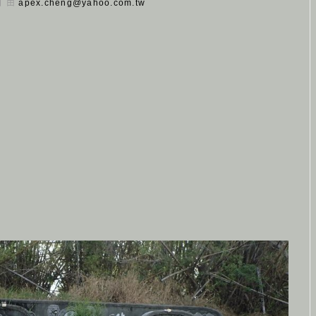
 日 由
apex.cheng@yahoo.com.tw