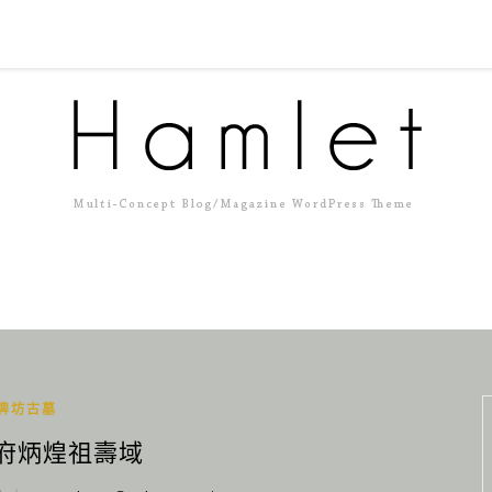
牌坊古墓
陳府炳煌祖壽域