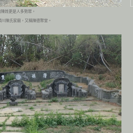
的陳姓更是人多勢眾，
潁川陳氏家廟，又稱陳德聚堂。