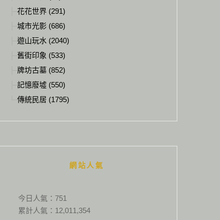
花花世界 (291)
城市光影 (686)
遊山玩水 (2040)
舊街印象 (533)
牌坊古墓 (852)
記憶廢墟 (550)
傳統民居 (1795)
網站人氣
今日人氣：
751
累計人氣：
12,011,354