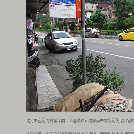
瑞芳早在前清光緒年間，北迴鐵路宜蘭線尚未開設前先民因當