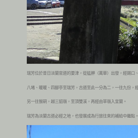
瑞芳位於昔日淡蘭官道的要津，從艋舺（萬華）出發，經錫口
八堵、暖暖、四腳亭至瑞芳，古道至此一分為二，一往九份，
另一往猴硐，越三貂嶺，至頂雙溪，再經由草嶺入宜蘭。
瑞芳為淡蘭古道必經之地，也發展成為行旅往來的補給中繼點