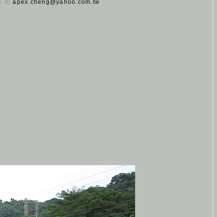
 日 由
apex.cheng@yahoo.com.tw