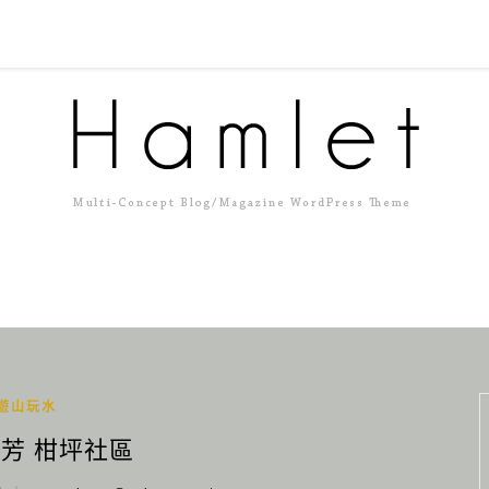
遊山玩水
瑞芳 柑坪社區