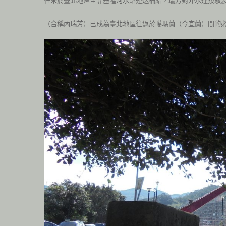
往來於臺北地區全靠基隆河水路運送補給，瑞芳對外水運接駁
（合稱內瑞芳）已成為臺北地區往返於噶瑪蘭（今宜蘭）間的