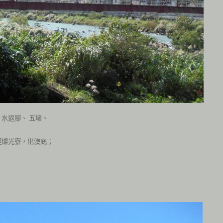
、水返腳、
五堵、
經燦光寮，出澳底；
。