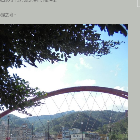
渡口以柑仔瀨
就是現在的柑坪里
,
必經之地。