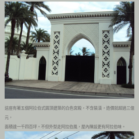
這座有著五個阿拉伯式圓頂建築的白色宮殿，不含裝潢，造價就超過三億
元，
面積達一千四百坪。
不但外型走阿拉伯風，屋內陳設更有阿拉伯味。