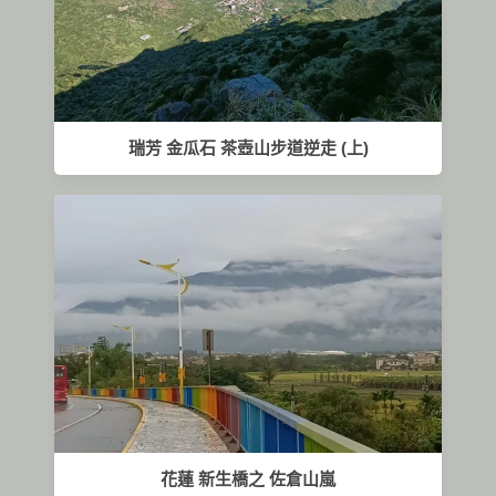
瑞芳 金瓜石 茶壺山步道逆走 (上)
花蓮 新生橋之 佐倉山嵐