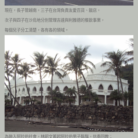
現在，長子管越南，三子在台灣負責友愛百貨、飯店，
次子與四子在沙烏地分別管理吉達與利雅德的餐飲事業，
每個兒子分工清楚，各有各的領域。
為融入阿拉伯社會，林昭文蓄起阿拉伯男子鬍鬚，信奉回教；