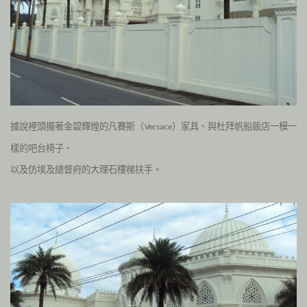
據說裡頭擺著金碧輝煌的凡賽斯（
）家具、與杜拜帆船飯店一模一
Versace
樣的吧台椅子、
以及仿埃及總督府的大理石樓梯扶手。