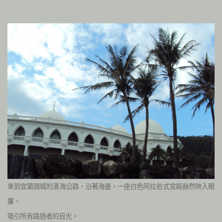
來到宜蘭頭城的濱海公路，沿著海邊，一座白色阿拉伯式宮殿赫然映入眼
簾，
吸引所有路過者的目光。