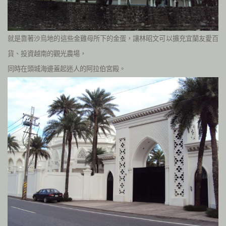
就是靠著沙烏地的這些金雞母所下的金蛋，讓林昭文可以擴充宜蘭友愛百
貨、投資越南的觀光農場，
同時在頭城海邊蓋起迷人的阿拉伯宮殿。