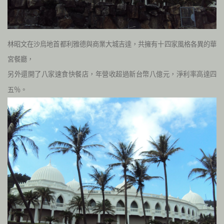
林昭文在沙烏地首都利雅德與商業大城吉達，共擁有十四家風格各異的華
宮餐廳，
另外還開了八家速食快餐店，年營收超過新台幣八億元，淨利率高達四
五％
。