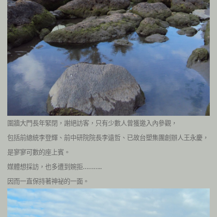
圍牆大門長年緊閉，謝絕訪客，只有少數人曾獲邀入內參觀，
包括前總統李登輝、前中研院院長李遠哲、已故台塑集團創辦人王永慶，
是寥寥可數的座上賓。
媒體想採訪，也多遭到婉拒………..
因而一直保持著神祕的一面。