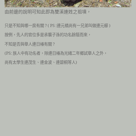
由前邊的說明可知此即為雙溪連姓之祖墳，
只是不知與哪一房有關 ? ( PS :連元橋尚有一兄弟叫做連元櫛 )
按例，先人的官位多是承襲子孫的功名餘蔭而來，
不知是否與舉人連日椿有關 ?
(PS: 族人中有功名者，除連日椿為光緒二年鄉試舉人之外，
尚有太學生
連茂生、連金波、連碧桐等人)