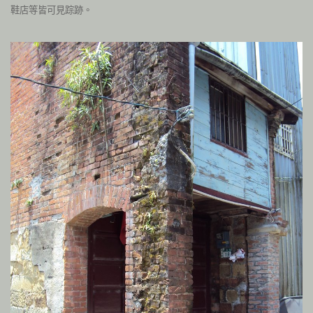
鞋店等皆可見踪跡。