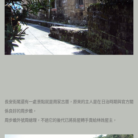
長安街尾還有一處景點就是周家古厝，原來的主人是在日治時期與官方關
係良好的周步蟾，
周步蟾外號
周總理
，不過它的後代已將房屋轉手賣給林姓屋主，