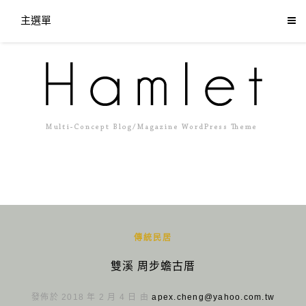
主選單
傳統民居
雙溪 周步蟾古厝
發佈於 2018 年 2 月 4 日 由
apex.cheng@yahoo.com.tw