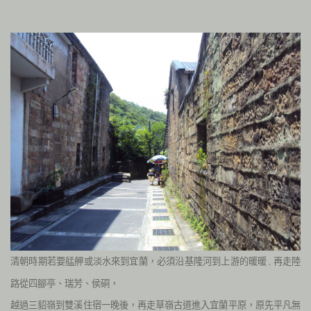
清朝時期若要艋舺或
淡水來到宜蘭，必須沿基隆河到上游的暖暖
再走陸
,
路從四腳亭、瑞芳、侯硐，
越過三貂嶺到雙溪住宿一晚後，再走草嶺古道進入宜蘭平原，原先平凡無