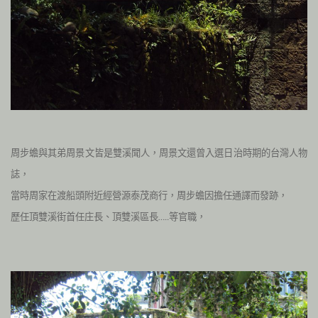
周步蟾與其弟周景文皆是雙溪聞人，周景文還曾入選日治時期的台灣人物
誌，
當時周家在渡船頭附近經營源泰茂商行，周步蟾因擔任通譯而發跡，
歷任頂雙溪街首任庄長、頂雙溪區長
等官職，
…..