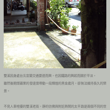
雙溪因身處台北宜蘭交通要道而興，也因鐵路的興起而歸於平淡，
雖然後期煤礦業的發達曾帶動一段輝煌的黑金歲月，卻無法維持長久的榮
景。
不見人車喧擾的雙溪老街，靜的彷佛與附近熱鬧的太平路是兩個不同的世