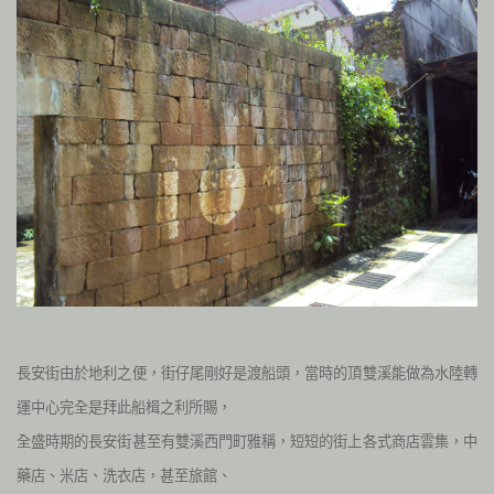
長安街由於地利之便，街仔尾剛好是渡船頭，當時的頂雙溪能做為水陸轉
運中心完全是拜此船楫之利所賜，
全盛時期的長安街甚至有
雙溪西門町
雅稱，短短的街上各式商店雲集，中
藥店、米店、洗衣店，甚至旅館、