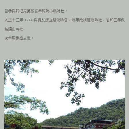
曾參與拜把兄弟顏雲年經營
小鳴吟社
，
大正十三年
與詩友建立
雙溪吟會
，隔年改稱
雙溪吟社
，昭和三年改
(1924
)
名
貂山吟社
，
次年周步蟾去世，