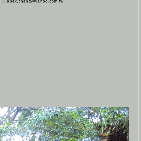
日 由
apex.cheng@yahoo.com.tw