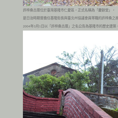
許梓桑古厝位於臺灣基隆市仁愛區，正式名稱為「慶餘堂」，
是日治時期曾擔任基隆街長與臺北州協議會員等職的許梓桑之
年
月
日以「許梓桑古厝」之名公告為基隆市的歷史建築
2004
3
1