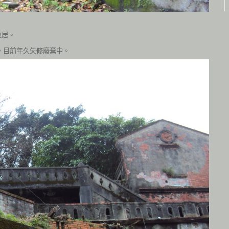
故居
。
，目前年久失修廢棄中
。