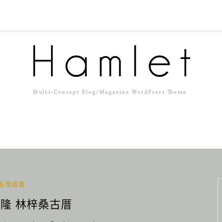
名流故居
基隆 林梓桑古厝