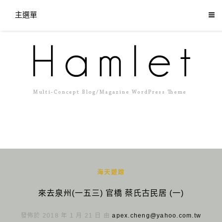
主選單
海天遊踪
來去泉州(一五三) 官橋 蔡氏古民居 (一)
發佈於 2018 年 1 月 21 日 由
apex.cheng@yahoo.com.tw