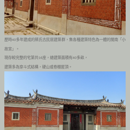
歷時
多年建成的
蔡氏古民居建築群，
集各種建築特色為一體的閩南「小
40
故宮」。
現存較完整的宅第共
座，總建築面積有
多畝，
16
40
建築多為穿斗式結構，硬山或卷棚屋頂
。