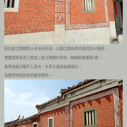
前后座之間鋪寬
多米的石埕，山牆之間有兩米寬的防火通道。
10
單體建築多為三進或二進五開間的布局，軸線取南偏西
度，
5
夏季南面日曬不入室內，冬季北風被後牆擋住，
為閩南地區民居的最佳朝向。