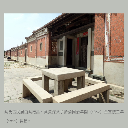
蔡氏古民居由蔡啟昌、蔡資深父子
於清同治年間（
）至宣統三年
1862
（
）興建。
1911