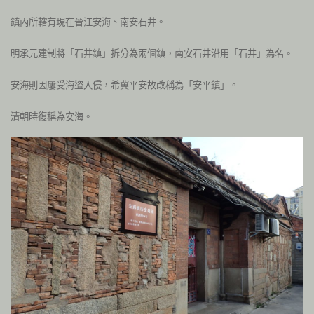
鎮內所轄有現在晉江安海、南安石井。
明承元建制將
「石井鎮」
拆分為兩個鎮，南安石井沿用「石井」為名。
安海則因屢受海盜入侵，希冀平安故改稱為「安平鎮」。
清朝時復稱為安海。