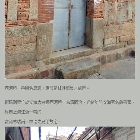
西河境一帶顧名思義，應該是林姓聚集之處所。
銜遠別墅
位於安海大巷通西河境，為清同治、光緒年間安海著名慈善家、
經商
上海江浙一帶的
富商林瑞崗、林瑞佑兄弟故宅。