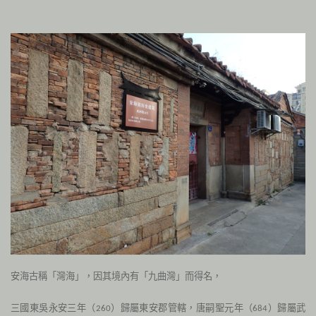
安海古稱「灣海」，因其境內有「九曲灣」而得名，
三國東吳永安三年（
）歸屬東安郡管轄，唐嗣聖元年（
）歸屬武
260
684