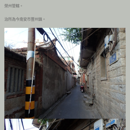
榮州管轄。
治所為今南安市豐州鎮。