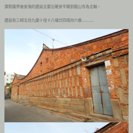
康熙復界後安海的建設主要沿著安平橋到龍山寺為主軸，
建設有三崎五坊九圍十埕十八埔廿四境卅六巷………..