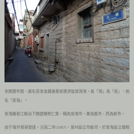
宋開寶年間，唐名臣安金藏後裔安連濟徙居灣海，易「灣」為「安」，始
名「安海」
。
安海屬晉江縣治下開建鄉修仁里，稱為安海市。東為舊市、西為新市
。
由于海外貿易發達，元佑二年
，泉州設立市舶司，於安海設立徵稅
(
1087
)