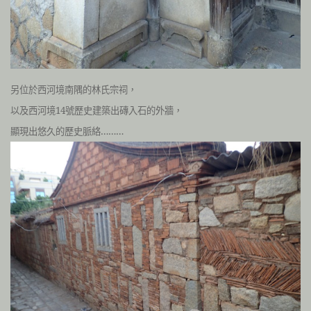
另位於西河境南隅的林氏宗祠，
以及西河境14號歷史建築出磚入石的外牆，
顯現出悠久的歷史脈絡………