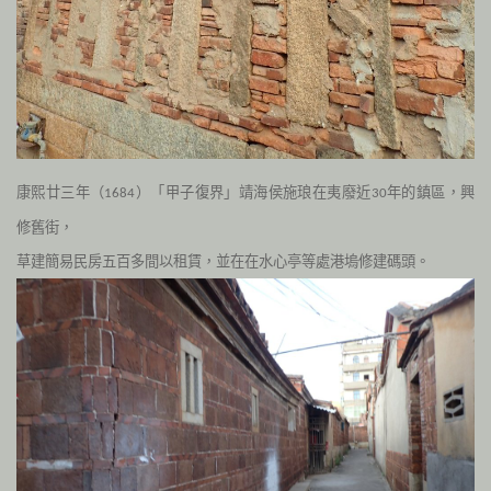
康熙廿三年（
）「甲子復界」靖海侯施琅在夷廢近
年的鎮區，興
1684
30
修舊街，
草建簡易民房五百多間以租賃
，並在在水心亭等處港塢修建碼頭。