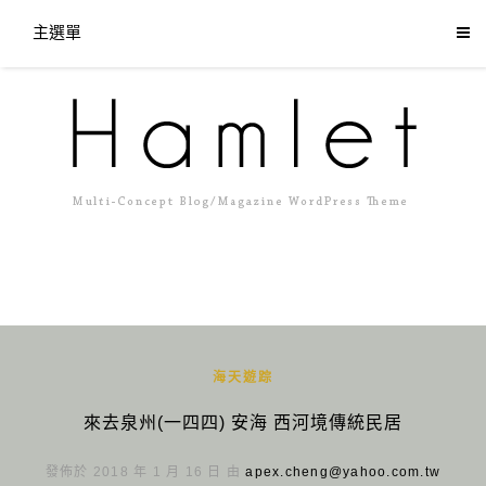
主選單
海天遊踪
來去泉州(一四四) 安海 西河境傳統民居
發佈於 2018 年 1 月 16 日 由
apex.cheng@yahoo.com.tw