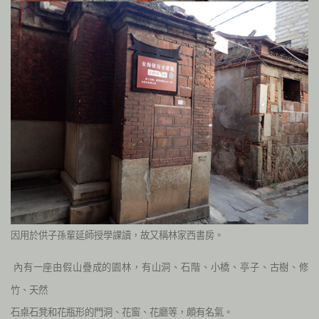
因用於供子孫輩延師授學課讀，故又稱林家西書房。
內有一座由假山疊成的園林，有山洞、石階、小橋、亭子、古樹、修
竹、天然
石桌石凳和花瓶形的門洞、花窗、花廳等，頗有名氣。