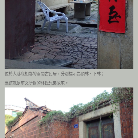
位於大巷底相鄰的兩間古民居，分別標示為頂林、下林；
應該就是前文所提的林氏兄弟故宅。