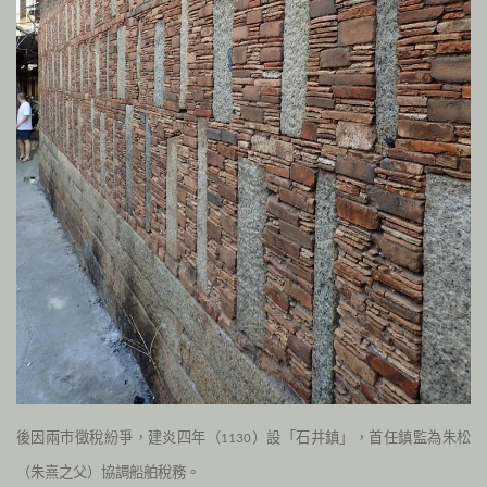
後因兩市徵稅紛爭，建炎四年（
）設「石井鎮」，首任鎮監為朱松
1130
（朱熹之父）協調船舶稅務。