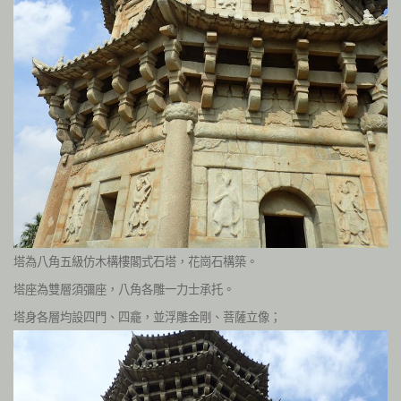
塔為八角五級仿木構樓閣式石塔，花崗石構築
。
塔座為雙層須彌座，八角各雕一力士承托。
塔身各層均設四門、四龕，並浮雕金剛、菩薩立像；