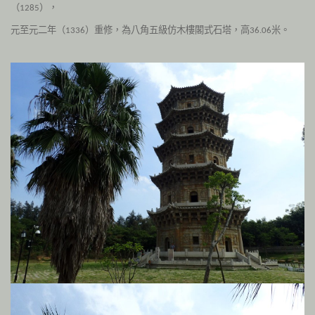
（
），
1285
元至元二年（
）重修，為八角五級仿木樓閣式石塔，高
米。
1336
36.06