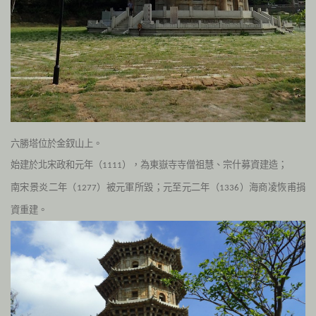
六勝塔位於金釵山上。
始建於北宋政和元年（
），為東嶽寺寺僧祖慧、宗什募資建造；
1111
南宋景炎二年（
）被元軍所毀；元至元二年（
）海商凌恢甫捐
1277
1336
資重建。