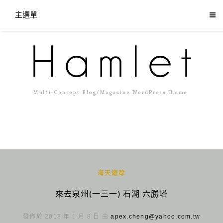
主選單
海天遊踪
來去泉州(一三一) 石湖 六勝塔
發佈於 2018 年 1 月 8 日 由
apex.cheng@yahoo.com.tw