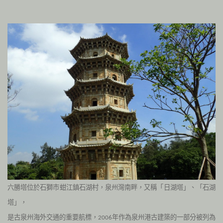
六勝塔位於石獅市蚶江鎮石湖村，泉州灣南畔，又稱「日湖塔」、「石湖
塔」，
是古泉州海外交通的重要航標，
年作為泉州港古建築的一部分被列為
2006