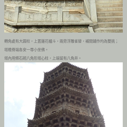
轉角處有大圓柱，上置蓮花櫨斗，兩旁浮雕雀替，補間鋪作均為雙挑；
塔檐脊端各安一尊小坐佛。
塔內用條石砌八角形塔心柱，上端留有八角井。