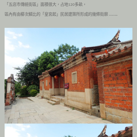
「五店市傳統街區」
面積很大，占地
多畝，
120
區內有由櫛次鱗比的「皇宮起」民居建築所形成的幾條街廓 ……..