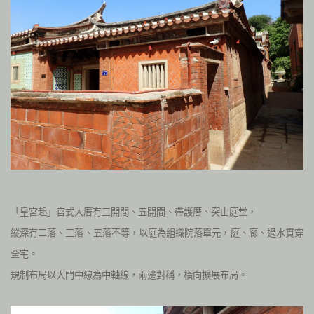
「皇宮起」官式大厝有三開間、五開間、帶護厝、突山庭堂，
縱深有二落、三落、五落不等，以庭為組織院落單元，庭、廊、過水貫穿
全宅。
規制布局以大門中線為中軸線，兩邊對稱，橫向擴展布局。