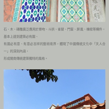
石、木、磚雕廣泛應用於脊吻、斗拱、雀替、門窗、屏風、棟樑等構件，
基本上達到建築必有圖、
有圖必有意、有意必吉祥的藝術境界，體現了中國傳統文化中「天人合
一」的深刻內涵，
形成閩南傳統建築獨特的風格。