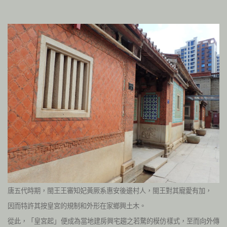
唐五代時期，閩王王審知妃黃厥系惠安後邊村人，閩王對其寵愛有加，
因而特許其按皇宮的規制和外形在家鄉興土木。
從此，「皇宮起」便成為當地建房興宅趨之若騖的模仿樣式，至而向外傳