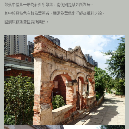
聚落中偏北一帶為莊姓所聚集，南側則是蔡姓所聚居。
其中較具特色有較為華麗者，通常為華僑出洋經商獲利之餘，
回到原籍耗費巨貲所興建。