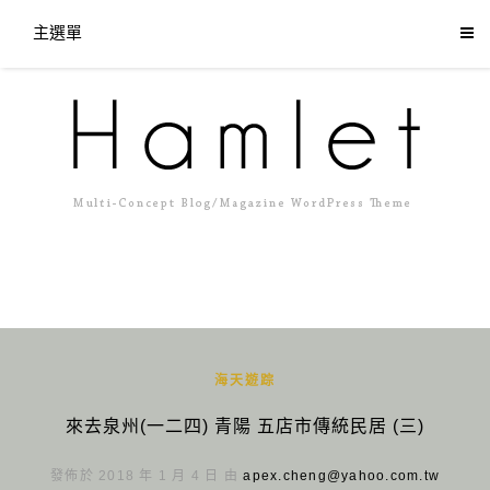
主選單
海天遊踪
來去泉州(一二四) 青陽 五店市傳統民居 (三)
發佈於 2018 年 1 月 4 日 由
apex.cheng@yahoo.com.tw