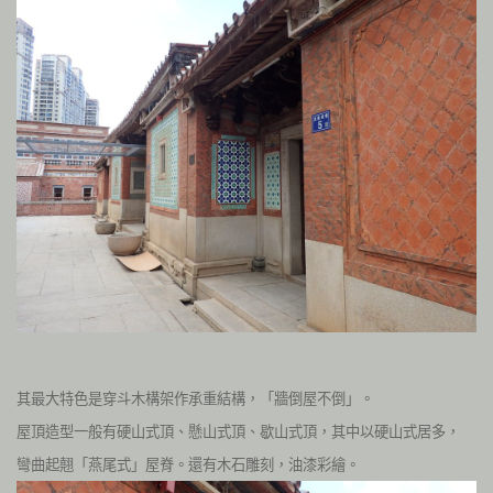
其最大特色是穿斗木構架作承重結構，「牆倒屋不倒」。
屋頂造型一般有硬山式頂、懸山式頂、歇山式頂，其中以硬山式居多，
彎曲起翹「燕尾式」屋脊。還有木石雕刻，油漆彩繪。