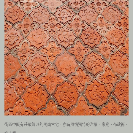
街區中既有莊嚴氣派的閩南官宅，亦有風情獨特的洋樓，家廟、布政衙、