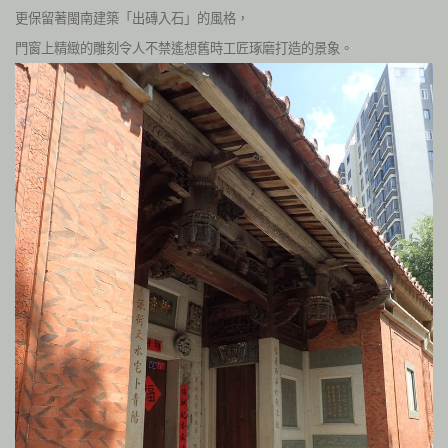
更保留著閩南建築「出磚入石」的風格，
門窗上精緻的雕刻令人不禁遙想舊時工匠琢磨打造的景象。