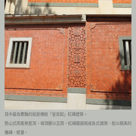
其中最為驚豔的就是傳統「皇宮起」紅磚建築。
懸山式燕尾脊屋頂，坡頂壓以瓦筒。紅磚牆面砌成各式圖案，配以精美的
雕磚、壁畫，