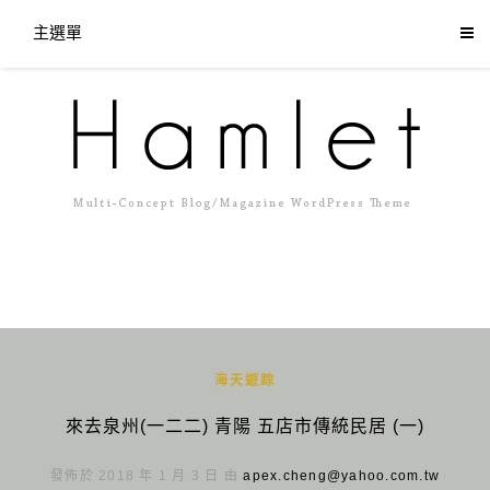
主選單
海天遊踪
來去泉州(一二二) 青陽 五店市傳統民居 (一)
發佈於 2018 年 1 月 3 日 由
apex.cheng@yahoo.com.tw