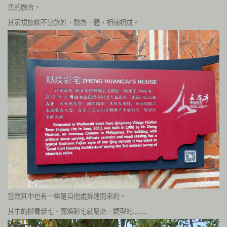
氏的融合，
其家規族訓不分族姓，融為一體，相輔相成。
當然其中也有一些是自他處拆建而來的。
其中的柳青新宅、鄭煥彩宅就屬此一類型的……..