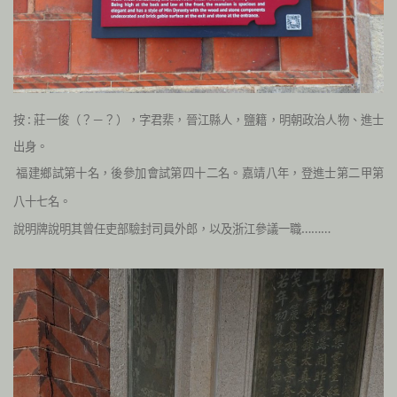
按 : 莊一俊（？－？），字君棐，晉江縣人，鹽籍，明朝政治人物、進士
出身。
福建鄉試第十名，後參加會試第四十二名。嘉靖八年，登進士第二甲第
八十七名
。
說明牌說明其曾任吏部驗封司員外郎，以及浙江參議一職………