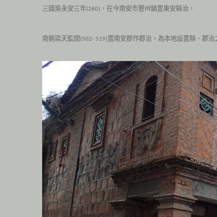
三國吳永安三年
，在今南安市豐州鎮置東安縣治，
(260
)
南朝梁天監間
置南安郡作郡治，為本地設置縣、郡治
(502-
519
)