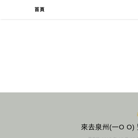
首頁
來去泉州(一O O