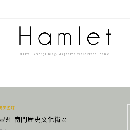
海天遊踪
) 豐州 南門歷史文化街區