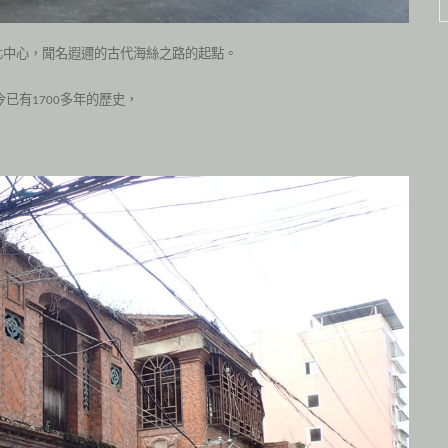
化中心，聞名遐邇的古代
海絲之路
的起點。
今已有
多年的歷史，
1700