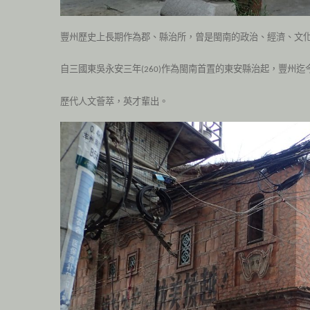
豐州歷史上長期作為郡、縣治所，曾是閩南的政治、經濟、文
自三國東吳永安三年
作為閩南首置的東安縣治起，豐州迄
(
260
)
歷代人文薈萃，英才輩出。