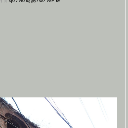
 日 由
apex.cheng@yahoo.com.tw