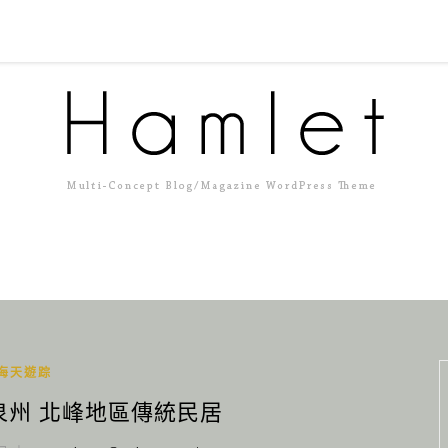
海天遊踪
 泉州 北峰地區傳統民居