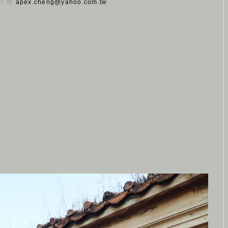
 日 由
apex.cheng@yahoo.com.tw